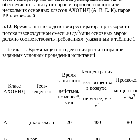
обеспечивать защиту от паров и аэрозолей одного или
нескольких основных классов АХОВИД (А, В, Е, К), паров
РВ и аэрозолей.
5.1.9 Время защитного действия респиратора при скорости
3
потока газовоздушной смеси 30 дм
/мин основных марок
должно соответствовать требованиям, указанным в таблице 1.
Таблица 1 - Время защитного действия респиратора при
заданных условиях проведения испытаний
Концентрация
Время
Проскоков
защитного
тест-вещества
Класс
Тест-
в воздухе,
концентрац
действия,
АХОВИД
вещество
3
не менее*,
мг/м
не менее, мг/
мин
3
м
А
Циклогексан
20
400
80
В
Хлор
20
30
1