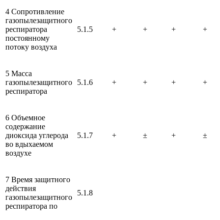
4 Сопротивление
газопылезащитного
респиратора
5.1.5
+
+
+
+
постоянному
потоку воздуха
5 Масса
газопылезащитного
5.1.6
+
+
+
+
респиратора
6 Объемное
содержание
диоксида углерода
5.1.7
+
±
+
±
во вдыхаемом
воздухе
7 Время защитного
действия
5.1.8
газопылезащитного
респиратора по