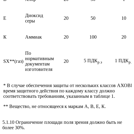
Диоксид
Е
20
50
10
серы
К
Аммиак
20
100
20
По
нормативным
5 ПДК
1 ПДК
SX**(газ)
20
р.з
р.з
документам
изготовителя
* В случае обеспечения защиты от нескольких классов АХОВ
время защитного действия по каждому классу должно
соответствовать требованиям, указанным в таблице 1.
** Вещество, не относящееся к маркам А, В, Е, К.
5.1.10 Ограничение площади поля зрения должно быть не
более 30%.