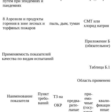
путем при эпидемиях и
пандемиях
8 Аэрозоли и продукты
СМТ или
горения в зоне лесных и
пыль, дым, туман
хлорид натрия
торфяных пожаров
Приложение Б
(обязательное)
Применяемость показателей
качества по видам испытаний
Таблица Б.1
Область применения
Пункт
при-
Наименование
ТЗ на
требо-
емо-
показателя
предва-
квали-
ваний
чные
ОКР
рите-
фикацио
(госу-
льные
нные
дарст-