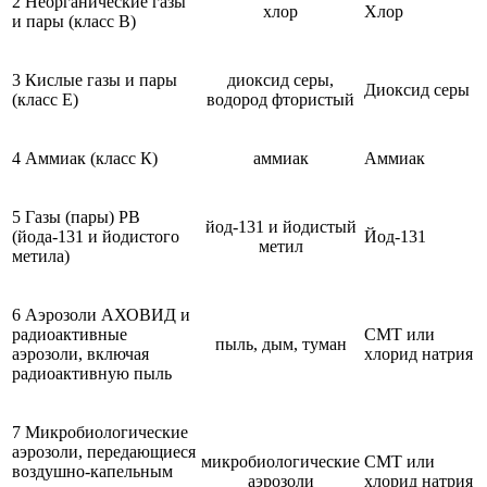
2 Неорганические газы
хлор
Хлор
и пары (класс В)
3 Кислые газы и пары
диоксид серы,
Диоксид серы
(класс Е)
водород фтористый
4 Аммиак (класс К)
аммиак
Аммиак
5 Газы (пары) РВ
йод-131 и йодистый
(йода-131 и йодистого
Йод-131
метил
метила)
6 Аэрозоли АХОВИД и
радиоактивные
СМТ или
пыль, дым, туман
аэрозоли, включая
хлорид натрия
радиоактивную пыль
7 Микробиологические
аэрозоли, передающиеся
микробиологические
СМТ или
воздушно-капельным
аэрозоли
хлорид натрия