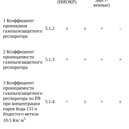
(НИОКР)
венные)
1 Коэффициент
проникания
5.1.2
±
±
+
-
газопылезащитного
респиратора
2 Коэффициент
проницаемости
5.1.3
+
+
+
+
газопылезащитного
респиратора
3 Коэффициент
проницаемости
газопылезащитного
респиратора по РВ
5.1.4
+
±
+
±
при концентрации
паров йода-131 и
йодистого метила
3
10-5 Ки/ м