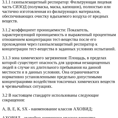
3.1.1 газопылезащитный респиратор: Фильтрующая лицевая
часть СИЗОД (полумаска, маска, капюшон), полностью или
частично изготовленная из фильтрующих материалов,
обеспечивающих очистку вдыхаемого воздуха от вредных
веществ.
3.1.2 коэффициент проницаемости: Показатель,
характеризующий проницаемость и выраженный процентным
отношением концентрации тест-вещества после его
прохождения через газопылезащитный респиратор к
концентрации тест-вещества в заданных условиях испытаний.
3.1.3 зона химического загрязнения: Площадь, в пределах
которой существует опасность для здоровья незащищенных
людей в случае их длительного пребывания на данной
местности и в данных условиях. Она ограничивается
нормативно установленными предельно допустимыми
концентрациями воздействия токсичных химических веществ
в чрезвычайных ситуациях.
3.2 В настоящем стандарте использованы следующие
сокращения:
А, В, Е, К, SX - наименование классов АХОВИД;
АХОВИД - аварийно-химически опасное вещество