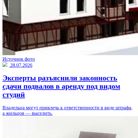
Источник фото
28.07.2026
Эксперты разъяснили законность
сдачи подвалов в аренду под видом
студий
Владельца могут привлечь к ответственности в виде штрафа,
а жильцов — выселить.