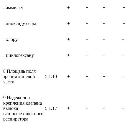
- аммиаку
+
+
+
+
- диоксиду серы
+
+
+
+
- хлору
+
+
+
±
- циклогексану
+
+
+
+
8 Площадь поля
зрения лицевой
5.1.10
+
±
+
-
части
9 Надежность
крепления клапана
выдоха
5.1.17
+
+
+
+
газопылезащитного
респиратора