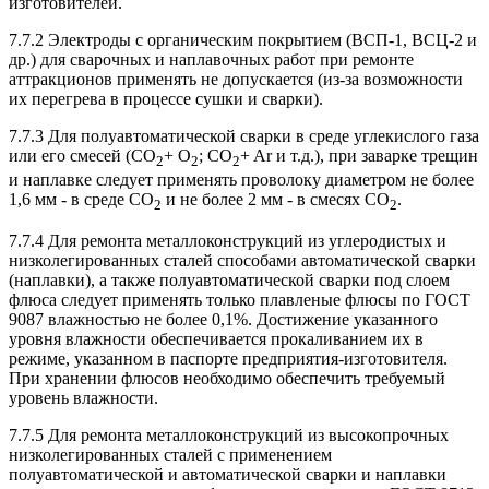
изготовителей.
7.7.2 Электроды с органическим покрытием (ВСП-1, ВСЦ-2 и
др.) для сварочных и наплавочных работ при ремонте
аттракционов применять не допускается (из-за возможности
их перегрева в процессе сушки и сварки).
7.7.3 Для полуавтоматической сварки в среде углекислого газа
или его смесей (CO
+ O
; CO
+ Ar и т.д.), при заварке трещин
2
2
2
и наплавке следует применять проволоку диаметром не более
1,6 мм - в среде CO
и не более 2 мм - в смесях CO
.
2
2
7.7.4 Для ремонта металлоконструкций из углеродистых и
низколегированных сталей способами автоматической сварки
(наплавки), а также полуавтоматической сварки под слоем
флюса следует применять только плавленые флюсы по ГОСТ
9087 влажностью не более 0,1%. Достижение указанного
уровня влажности обеспечивается прокаливанием их в
режиме, указанном в паспорте предприятия-изготовителя.
При хранении флюсов необходимо обеспечить требуемый
уровень влажности.
7.7.5 Для ремонта металлоконструкций из высокопрочных
низколегированных сталей с применением
полуавтоматической и автоматической сварки и наплавки