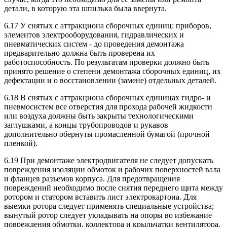
детали, в которую эта шпилька была ввернута.
6.17 У снятых с аттракциона сборочных единиц: приборов,
элементов электрооборудования, гидравлических и
пневматических систем - до проведения демонтажа
предварительно должна быть проверена их
работоспособность. По результатам проверки должно быть
принято решение о степени демонтажа сборочных единиц, их
дефектации и о восстановлении (замене) отдельных деталей.
6.18 В снятых с аттракциона сборочных единицах гидро- и
пневмосистем все отверстия для прохода рабочей жидкости
или воздуха должны быть закрыты технологическими
заглушками, а концы трубопроводов и рукавов
дополнительно обернуты промасленной бумагой (прочной
пленкой).
6.19 При демонтаже электродвигателя не следует допускать
повреждения изоляции обмоток и рабочих поверхностей вала
и фланцев разъемов корпуса. Для предотвращения
повреждений необходимо после снятия переднего щита между
ротором и статором вставить лист электрокартона. Для
выемки ротора следует применять специальные устройства;
вынутый ротор следует укладывать на опоры во избежание
повреждения обмотки, коллектора и крыльчатки вентилятора.