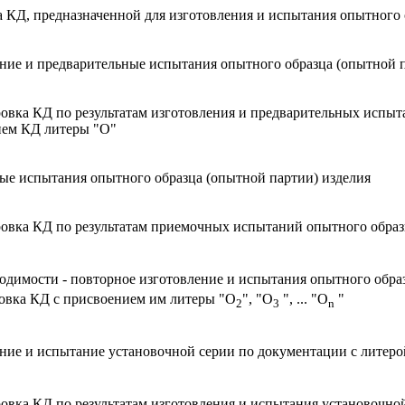
а КД, предназначенной для изготовления и испытания опытного 
ние и предварительные испытания опытного образца (опытной п
овка КД по результатам изготовления и предварительных испыт
ием КД литеры "О"
е испытания опытного образца (опытной партии) изделия
овка КД по результатам приемочных испытаний опытного образ
одимости - повторное изготовление и испытания опытного обра
овка КД с присвоением им литеры "O
", "O
", ... "O
"
2
3
n
ние и испытание установочной серии по документации с литеро
овка КД по результатам изготовления и испытания установочной