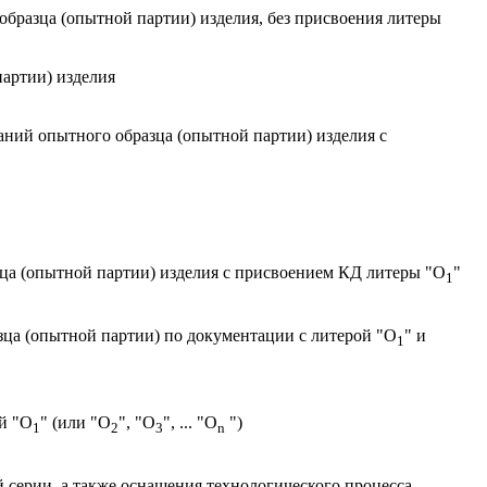
образца (опытной партии) изделия, без присвоения литеры
артии) изделия
аний опытного образца (опытной партии) изделия с
ца (опытной партии) изделия с присвоением КД литеры "O
"
1
зца (опытной партии) по документации с литерой "O
" и
1
й "O
" (или "O
", "O
", ... "O
")
1
2
3
n
 серии, а также оснащения технологического процесса