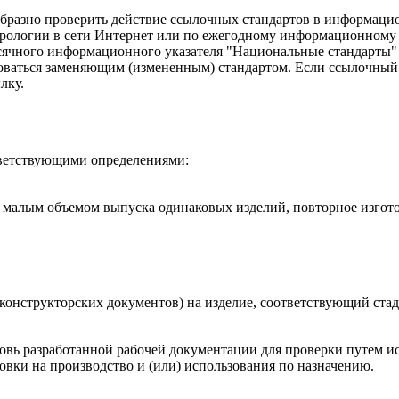
бразно проверить действие ссылочных стандартов в информацио
трологии в сети Интернет или по ежегодному информационному
есячного информационного указателя "Национальные стандарты" 
оваться заменяющим (измененным) стандартом. Если ссылочный с
лку.
ветствующими определениями:
е малым объемом выпуска одинаковых изделий, повторное изгото
 конструкторских документов) на изделие, соответствующий стад
новь разработанной рабочей документации для проверки путем 
вки на производство и (или) использования по назначению.