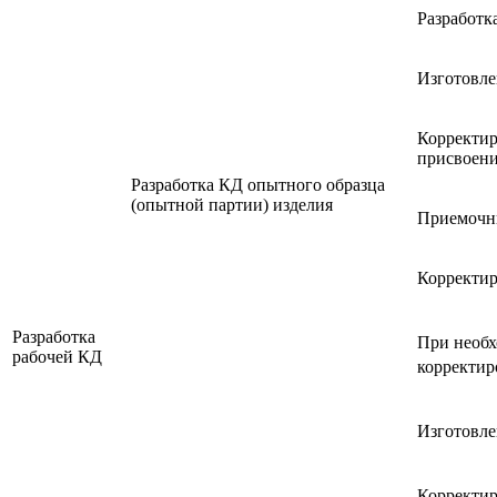
Разработк
Изготовле
Корректир
присвоен
Разработка КД опытного образца
(опытной партии) изделия
Приемочны
Корректир
Разработка
При необх
рабочей КД
корректир
Изготовле
Корректир