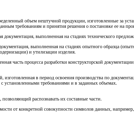
пределенный объем нештучной продукции, изготовленные за уст
данным требованиям и принятия решения о постановке ее на про
ая документация, выполненная на стадиях технического предложе
 документация, выполненная на стадиях опытного образца (опыт
модернизации) и утилизации изделия.
ченная часть процесса разработки конструкторской документации
й, изготовленная в период освоения производства по документа
 с установленными требованиями и в заданных объемах.
, позволяющий распознавать их составные части.
мости от конкретной совокупности символов данных, например