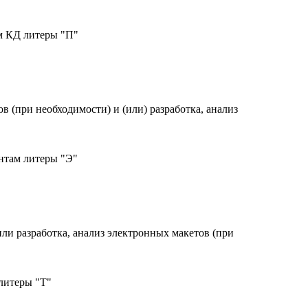
м КД литеры "П"
в (при необходимости) и (или) разработка, анализ
нтам литеры "Э"
ли разработка, анализ электронных макетов (при
литеры "Т"