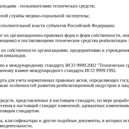
алидами - пользователями технических средств;
нной службы медико-социальной экспертизы;
исполнительной власти субъектов Российской Федерации;
от их организационно-правовых форм и форм собственности, ин
ющими) и поставляющими технические средства реабилитации э
 их собственности организациями, предприятиями и учреждени
ия инвалидов.
ю к международному стандарту ИСО 9999:2002 "Технические ср
танному взамен международного стандарта ИСО 9999:1992.
арта для учета нормативных правовых актов, определяющих гос
 также особенностей развития реабилитационной индустрии и на
дств, представленных в настоящем стандарте, по мере разработ
несения в настоящий стандарт изменений, адекватных изменени
тоящим стандартом.
стры, классификаторы и другие подобные документы, в которых
знедеятельности.