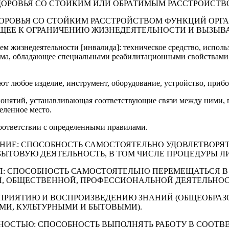
ОРОВЬЯ СО СТОЙКИМ ИЛИ ОБРАТИМЫМ РАССТРОЙСТВ
ЗДОРОВЬЯ СО СТОЙКИМ РАССТРОЙСТВОМ ФУНКЦИЙ ОР
ЩЕЕ К ОГРАНИЧЕНИЮ ЖИЗНЕДЕЯТЕЛЬНОСТИ И ВЫЗЫ
ием жизнедеятельности [инвалида]: техническое средство, испол
зма, обладающее специальными реабилитационными свойствами, 
ют любое изделие, инструмент, оборудование, устройство, приб
 понятий, устанавливающая соответствующие связи между ними,
еленное место.
соответствии с определенными правилами.
НИЕ: СПОСОБНОСТЬ САМОСТОЯТЕЛЬНО УДОВЛЕТВОРЯ
ЫТОВУЮ ДЕЯТЕЛЬНОСТЬ, В ТОМ ЧИСЛЕ ПРОЦЕДУРЫ Л
Я: СПОСОБНОСТЬ САМОСТОЯТЕЛЬНО ПЕРЕМЕЩАТЬСЯ В 
Й, ОБЩЕСТВЕННОЙ, ПРОФЕССИОНАЛЬНОЙ ДЕЯТЕЛЬНОС
ОСПРИЯТИЮ И ВОСПРОИЗВЕДЕНИЮ ЗНАНИЙ (ОБЩЕОБРАЗ
И, КУЛЬТУРНЫМИ И БЫТОВЫМИ).
ЬНОСТЬЮ: СПОСОБНОСТЬ ВЫПОЛНЯТЬ РАБОТУ В СООТВ