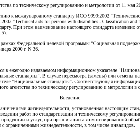
ства по техническому регулированию и метрологии от 11 мая 200
ению к международному стандарту ИСО 9999:2002 "Технические
 "Technical aids for persons with disabilities - Classification a
ндарту. При этом наименование настоящего стандарта изменено 
.5).
 рамках Федеральной целевой программы "Социальная поддержка 
аря 2000 г. N 36.
я в ежегодно издаваемом информационном указателе "Националь
ьные стандарты". В случае пересмотра (замены) или отмены на
ателе "Национальные стандарты". Соответствующая информация
ного агентства по техническому регулированию и метрологии в с
Введение
аничениями жизнедеятельности, установленная настоящим станда
ведении работ по стандартизации и техническому регулированию
и, продукции и услуг, при организации автоматизированной об
 с ограничениями жизнедеятельности, в том числе инвалидов.