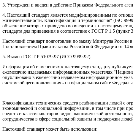
3. Утвержден и введен в действие Приказом Федерального агент
4. Настоящий стандарт является модифицированным по отнош
жизнедеятельности. Классификация и терминология" (ISO 9999:2002
объяснение которых приведено во введении к настоящему ста
стандарта для приведения в соответствие с ГОСТ Р 1.5 (пункт 3
Настоящий стандарт подготовлен по заказу Минтруда России в
Постановлением Правительства Российской Федерации от 14 янв
5. Взамен ГОСТ Р 51079-97 (ИСО 9999-92).
Информация об изменениях к настоящему стандарту публикуетс
ежемесячно издаваемых информационных указателях "Национал
опубликовано в ежемесячно издаваемом информационном указ
системе общего пользования - на официальном сайте Федераль
Классификация технических средств реабилитации людей с огр
экономической и социальной информации, в том числе при про
средств и классификаторов видов экономической деятельност
сотрудничества в сфере социальной защиты и поддержки людей
Настоящий стандарт может быть использован: