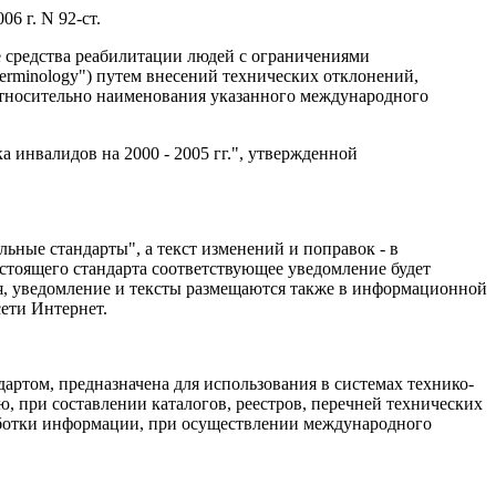
6 г. N 92-ст.
 средства реабилитации людей с ограничениями
nd terminology") путем внесений технических отклонений,
относительно наименования указанного международного
инвалидов на 2000 - 2005 гг.", утвержденной
ные стандарты", а текст изменений и поправок - в
стоящего стандарта соответствующее уведомление будет
, уведомление и тексты размещаются также в информационной
ети Интернет.
ртом, предназначена для использования в системах технико-
, при составлении каталогов, реестров, перечней технических
работки информации, при осуществлении международного