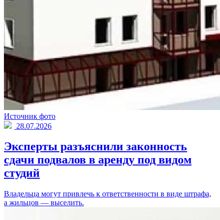
Источник фото
28.07.2026
Эксперты разъяснили законность
сдачи подвалов в аренду под видом
студий
Владельца могут привлечь к ответственности в виде штрафа,
а жильцов — выселить.