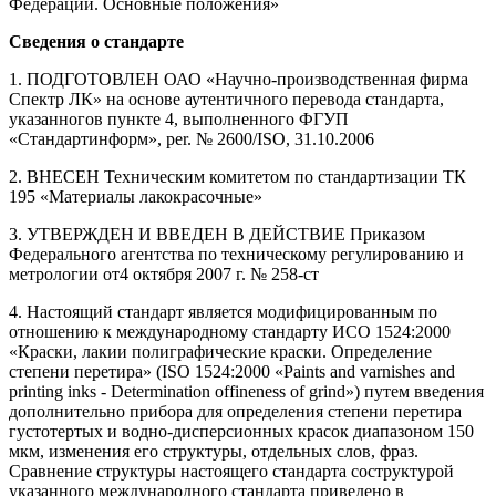
Федерации. Основные положения»
Сведения о стандарте
1. ПОДГОТОВЛЕН ОАО «Научно-производственная фирма
Спектр ЛК» на основе аутентичного перевода стандарта,
указанногов пункте 4, выполненного ФГУП
«Стандартинформ», per. № 2600/ISO, 31.10.2006
2. ВНЕСЕН Техническим комитетом по стандартизации ТК
195 «Материалы лакокрасочные»
3. УТВЕРЖДЕН И ВВЕДЕН В ДЕЙСТВИЕ Приказом
Федерального агентства по техническому регулированию и
метрологии от4 октября 2007 г. № 258-ст
4. Настоящий стандарт является модифицированным по
отношению к международному стандарту ИСО 1524:2000
«Краски, лакии полиграфические краски. Определение
степени перетира» (ISO 1524:2000 «Paints and varnishes and
printing inks - Determination offineness of grind») путем введения
дополнительно прибора для определения степени перетира
густотертых и водно-дисперсионных красок диапазоном 150
мкм, изменения его структуры, отдельных слов, фраз.
Сравнение структуры настоящего стандарта соструктурой
указанного международного стандарта приведено в