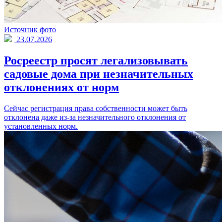
Источник фото
23.07.2026
Росреестр просят легализовывать
садовые дома при незначительных
отклонениях от норм
Сейчас регистрация права собственности может быть
отклонена даже из-за незначительного отклонения от
установленных норм.