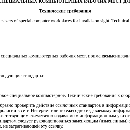
 СПЕЦИАЛЬНЫХ КОМПЬЮТЕРНЫХ РАБОЧИХ МЕСТ ДЛ
Технические требования
esizers of special computer workplaces for invalids on sight. Technical
ля специальных компьютерных рабочих мест, применяемыеинвали
следующие стандарты:
овое специальное компьютерное. Технические требования к обо
бразно проверить действие ссылочных стандартов в информацио
трологии в сети Интернет или по ежегодно издаваемому инфор
соответствующим ежемесячно издаваемым информационным указат
андартом следует руководствоваться заменяющим (измененным) с
и, не затрагивающей эту ссылку.