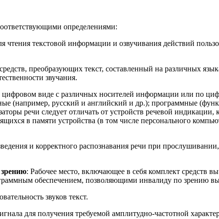
 соответствующими определениями:
ля чтения текстовой информации и озвучивания действий пользо
средств, преобразующих текст, составленный на различных язык
тественности звучания.
 в цифровом виде с различных носителей информации или по ци
ные (например, русский и английский и др.); программные (фу
заторы речи следует отличать от устройств речевой индикации, 
ящихся в памяти устройства (в том числе персонального компью
зведения и корректного распознавания речи при прослушивании,
 зрению
: Рабочее место, включающее в себя комплект средств в
граммным обеспечением, позволяющими инвалиду по зрению вы
вательность звуков текст.
сигнала для получения требуемой амплитудно-частотной характе