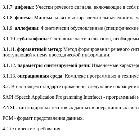
3.1.7.
дифоны
: Участки речевого сигнала, включающие в себя 
3.1.8.
фонема
: Минимальная смыслоразличителыная единица у
3.1.9.
аллофоны
: Фонетически обусловленные (специфически
3.1.10.
субаллофоны
: Составные части аллофонов, необходимы
3.1.11.
формантный метод
: Метод формирования речевого сиг
поступающей к нему просодической информации.
3.1.12.
параметры синтезируемой речи
: Изменяемые характери
3.1.13.
операционная среда
: Комплекс программных и технич
3.2. В настоящем стандарте применены следующие сокращения
SAPI (Speech Application Programming Interface) - программн
ANSI - тип кодировки текстовых данных в операционных систе
PCM - формат представления данных.
4. Технические требования