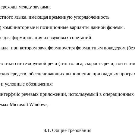
переходы между звуками.
стного языка, имеющая временную упорядоченность.
е) комбинаторные и позиционные варианты данной фонемы.
е для формирования их звуковых сочетаний.
нала, при котором звук формируется формантным вокодером (без
стики синтезируемой речи (тип голоса, скорость речи, тон и те
еских средств, обеспечивающих выполнение прикладных програ
 и условные обозначения:
ый интерфейс речевых приложений, используемый в операционных 
мах Microsoft Windows;
4.1. Общие требования