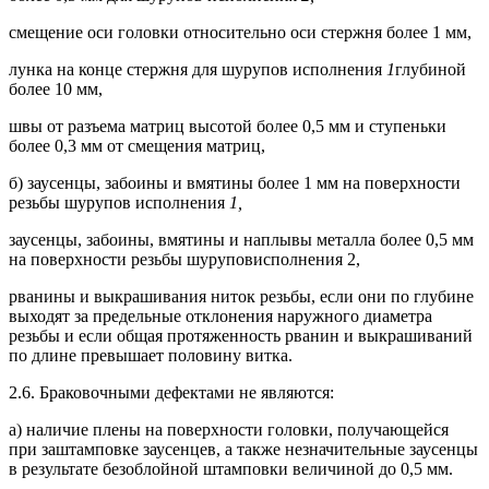
смещение оси головки относительно оси стержня более 1 мм,
лунка на конце стержня для шурупов исполнения
1
глубиной
более 10 мм,
швы от разъема матриц высотой более 0,5 мм и ступеньки
более 0,3 мм от смещения матриц,
б) заусенцы, забоины и вмятины более 1 мм на поверхности
резьбы шурупов исполнения
1,
заусенцы, забоины, вмятины и наплывы металла более 0,5 мм
на поверхности резьбы шуруповисполнения 2,
рванины и выкрашивания ниток резьбы, если они по глубине
выходят за предельные отклонения наружного диаметра
резьбы и если общая протяженность рванин и выкрашиваний
по длине превышает половину витка.
2.6. Браковочными дефектами не являются:
а) наличие плены на поверхности головки, получающейся
при заштамповке заусенцев, а также незначительные заусенцы
в результате безоблойной штамповки величиной до 0,5 мм.