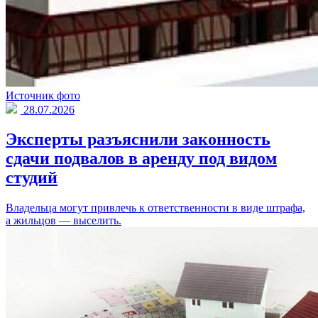
Источник фото
28.07.2026
Эксперты разъяснили законность
сдачи подвалов в аренду под видом
студий
Владельца могут привлечь к ответственности в виде штрафа,
а жильцов — выселить.