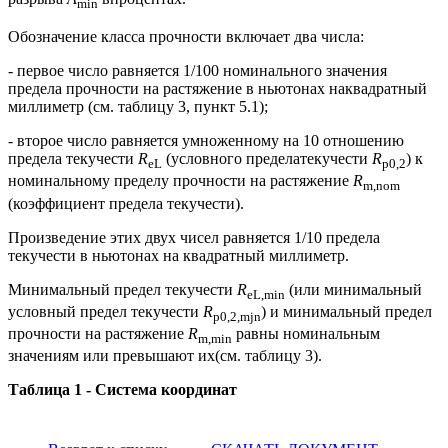
min
Обозначение класса прочности включает два числа:
- первое число равняется 1/100 номинального значения
предела прочности на растяжение в ньютонах наквадратный
миллиметр (см. таблицу 3, пункт 5.1);
- второе число равняется умноженному на 10 отношению
предела текучести
R
(условного пределатекучести
R
) к
eL
p
0,2
номинальному пределу прочности на растяжение
R
m
,
nom
(коэффициент предела текучести).
Произведение этих двух чисел равняется 1/10 предела
текучести в ньютонах на квадратный миллиметр.
Минимальный предел текучести
R
(или минимальный
eL
,
min
условный предел текучести
R
) и минимальный предел
p
0,2,
mjn
прочности на растяжение
R
равны номинальным
m
,
min
значениям или превышают их(см. таблицу 3).
Таблица 1 - Система координат