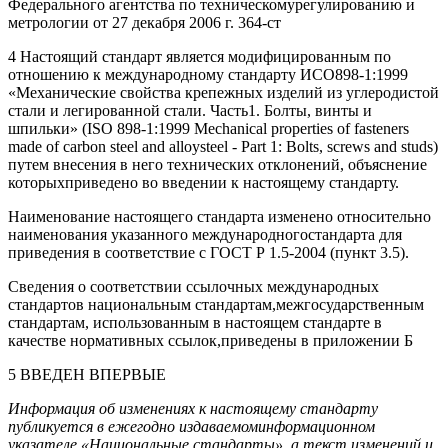
Федерального агентства по техническомурегулированию и
метрологии от 27 декабря 2006 г. 364-ст
4 Настоящий стандарт является модифицированным по
отношению к международному стандарту ИСО898-1:1999
«Механические свойства крепежных изделий из углеродистой
стали и легированной стали. Часть1. Болты, винты и
шпильки» (ISO 898-1:1999 Mechanical properties of fasteners
made of carbon steel and alloysteel - Part 1: Bolts, screws and studs)
путем внесения в него технических отклонений, объяснение
которыхприведено во введении к настоящему стандарту.
Наименование настоящего стандарта изменено относительно
наименования указанного международногостандарта для
приведения в соответствие с ГОСТ Р 1.5-2004 (пункт 3.5).
Сведения о соответствии ссылочных международных
стандартов национальным стандартам,межгосударственным
стандартам, использованным в настоящем стандарте в
качестве нормативных ссылок,приведены в приложении Б
5 ВВЕДЕН ВПЕРВЫЕ
Информация об изменениях к настоящему стандарту
публикуется в ежегодно издаваемоминформационном
указателе «Национальные стандарты», а текст изменений и