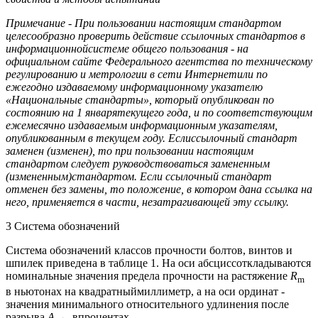
Примечание - При пользовании настоящим стандартом
целесообразно проверить действие ссылочных стандартов в
информационнойсистеме общего пользования - на
официальном сайте Федерального агентства по техническому
регулированию и метрологии в сети Интернетили по
ежегодно издаваемому информационному указателю
«Национальные стандарты», который опубликован по
состоянию на 1 январятекущего года, и по соответствующим
ежемесячно издаваемым информационным указателям,
опубликованным в текущем году. Еслиссылочный стандарт
заменен (изменен), то при пользовании настоящим
стандартом следует руководствоваться замененным
(измененным)стандартом. Если ссылочный стандарт
отменен без замены, то положение, в котором дана ссылка на
него, применяется в части, незатрагивающей эту ссылку.
3 Система обозначений
Система обозначений классов прочности болтов, винтов и
шпилек приведена в таблице 1. На оси абсциссоткладываются
номинальные значения предела прочности на растяжение
R
m
в ньютонах на квадратныймиллиметр, а на оси ординат -
значения минимального относительного удлинения после
разрыва
A
впроцентах.