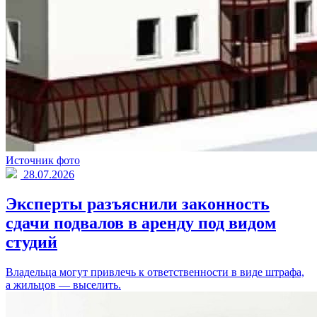
Источник фото
28.07.2026
Эксперты разъяснили законность
сдачи подвалов в аренду под видом
студий
Владельца могут привлечь к ответственности в виде штрафа,
а жильцов — выселить.