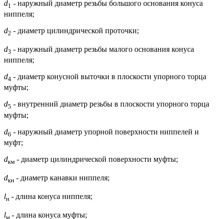
d
- наружный диаметр резьбы большого основания конуса
1
ниппеля;
d
- диаметр цилиндрической проточки;
2
d
- наружный диаметр резьбы малого основания конуса
3
ниппеля;
d
- диаметр конусной выточки в плоскости упорного торца
4
муфты;
d
- внутренний диаметр резьбы в плоскости упорного торца
5
муфты;
d
- наружный диаметр упорной поверхности ниппелей и
6
муфт;
d
- диаметр цилиндрической поверхности муфты;
км
d
- диаметр канавки ниппеля;
кн
l
- длина конуса ниппеля;
н
l
- длина конуса муфты;
м