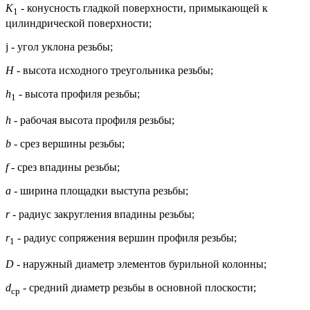
К
- конусность гладкой поверхности, примыкающей к
1
цилиндрической поверхности;
j - угол уклона резьбы;
Н
- высота исходного треугольника резьбы;
h
- высота профиля резьбы;
1
h
- рабочая высота профиля резьбы;
b
- срез вершины резьбы;
f
- срез впадины резьбы;
а
- ширина площадки выступа резьбы;
r
- радиус закругления впадины резьбы;
r
- радиус сопряжения вершин профиля резьбы;
1
D
- наружный диаметр элементов бурильной колонны;
d
- средний диаметр резьбы в основной плоскости;
cр