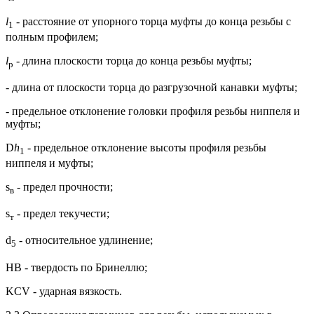
l
- расстояние от упорного торца муфты до конца резьбы с
1
полным профилем;
l
- длина плоскости торца до конца резьбы муфты;
р
- длина от плоскости торца до разгрузочной канавки муфты;
- предельное отклонение головки профиля резьбы ниппеля и
муфты;
D
h
- предельное отклонение высоты профиля резьбы
1
ниппеля и муфты;
s
- предел прочности;
в
s
- предел текучести;
т
d
- относительное удлинение;
5
НВ - твердость по Бринеллю;
KCV - ударная вязкость.