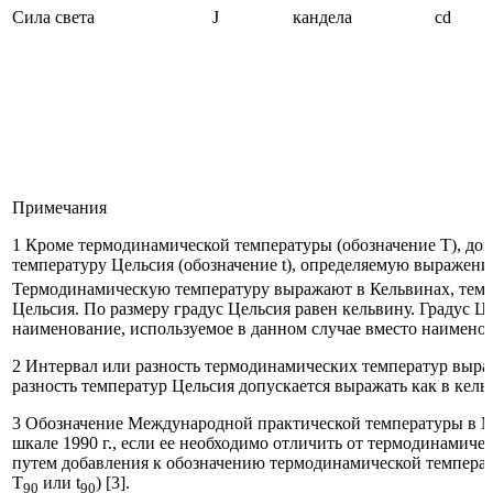
Сила света
J
кандела
cd
Примечания
1 Кроме термодинамической температуры (обозначение Т), доп
температуру Цельсия (обозначение t), определяемую выражение
Термодинамическую температуру выражают в Кельвинах, темпе
Цельсия. По размеру градус Цельсия равен кельвину. Градус Це
наименование, используемое в данном случае вместо наимено
2 Интервал или разность термодинамических температур выра
разность температур Цельсия допускается выражать как в кельв
3 Обозначение Международной практической температуры в 
шкале 1990 г., если ее необходимо отличить от термодинамиче
путем добавления к обозначению термодинамической температ
T
или t
) [3].
90
90