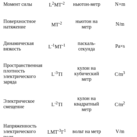
2
-2
Момент силы
ньютон-метр
N×m
L
MT
Поверхностное
ньютон на
-2
N/m
MT
натяжение
метр
Динамическая
паскаль-
-1
-1
Pa×s
L
MT
вязкость
секунда
Пространственная
кулон на
плотность
-3
3
кубический
L
TI
C/m
электрического
метр
заряда
кулон на
Электрическое
-2
2
квадратный
L
TI
C/m
смещение
метр
Напряженность
-3
-1
электрического
вольт на метр
V/m
LMT
I
поля