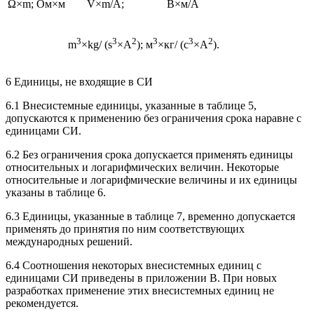
Ω×m; Ом×м
V×m/A;
В×м/А
3
3
2
3
3
2
m
×kg/ (s
×A
);
м
×кг/ (с
×А
).
6 Единицы, не входящие в СИ
6.1 Внесистемные единицы, указанные в таблице 5,
допускаются к применению без ограничения срока наравне с
единицами СИ.
6.2 Без ограничения срока допускается применять единицы
относительных и логарифмических величин. Некоторые
относительные и логарифмические величины и их единицы
указаны в таблице 6.
6.3 Единицы, указанные в таблице 7, временно допускается
применять до принятия по ним соответствующих
международных решений.
6.4 Соотношения некоторых внесистемных единиц с
единицами СИ приведены в приложении В. При новых
разработках применение этих внесистемных единиц не
рекомендуется.