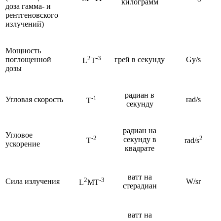
килограмм
доза гамма- и
рентгеновского
излучений)
Мощность
2
-3
поглощенной
грей в секунду
Gy/s
L
T
дозы
радиан в
-1
Угловая скорость
rad/s
T
секунду
радиан на
Угловое
-2
2
секунду в
T
rad/s
ускорение
квадрате
ватт на
2
-3
Сила излучения
W/sr
L
MT
стерадиан
ватт на