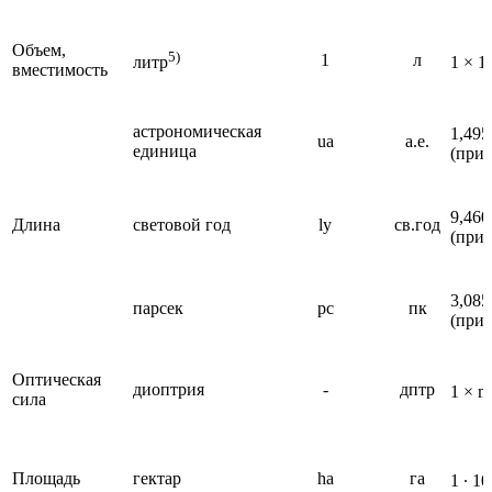
Объем,
5)
1
л
литр
1 × 1
вместимость
астрономическая
1,495
ua
а.е.
единица
(при
9,460
Длина
световой год
ly
св.год
(при
3,085
парсек
pc
пк
(при
Оптическая
диоптрия
-
дптр
1 × m
сила
Площадь
гектар
ha
га
1 ∙ 10