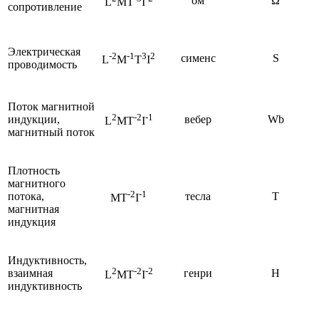
ом
Ω
L
MT
I
сопротивление
Электрическая
-2
-1
3
2
сименс
S
L
M
T
I
проводимость
Поток магнитной
2
-2
-1
индукции,
вебер
Wb
L
MT
I
магнитный поток
Плотность
магнитного
-2
-1
потока,
тесла
T
MT
I
магнитная
индукция
Индуктивность,
2
-2
-2
взаимная
генри
H
L
MT
I
индуктивность