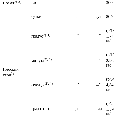
2), 3)
час
h
ч
3600 
Время
сутки
d
сут
86400
(p/18
2), 4)
...°
...°
градус
1,7453
rad
(p/10
2), 4)
...′
...′
минута
2,9088
rad
Плоский
2)
угол
(p/64
2), 4)
...″
...″
секунда
4,8481
rad
(p/20
град (гон)
gon
град
1,5708
rad