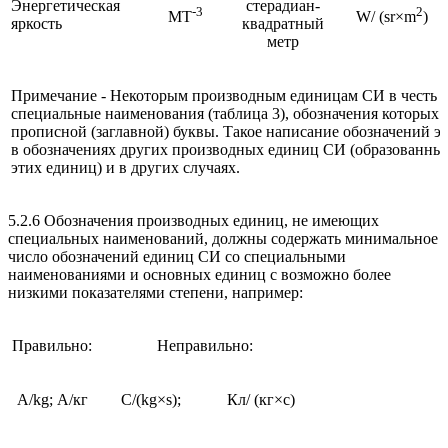
Энергетическая
стерадиан-
-3
2
MT
W/ (sr×m
)
яркость
квадратный
метр
Примечание - Некоторым производным единицам СИ в честь 
специальные наименования (таблица 3), обозначения которых 
прописной (заглавной) буквы. Такое написание обозначений э
в обозначениях других производных единиц СИ (образованны
этих единиц) и в других случаях.
5.2.6 Обозначения производных единиц, не имеющих
специальных наименований, должны содержать минимальное
число обозначений единиц СИ со специальными
наименованиями и основных единиц с возможно более
низкими показателями степени, например:
Правильно:
Неправильно:
A/kg; А/кг
C/(kg×s);
Кл/ (кг×с)