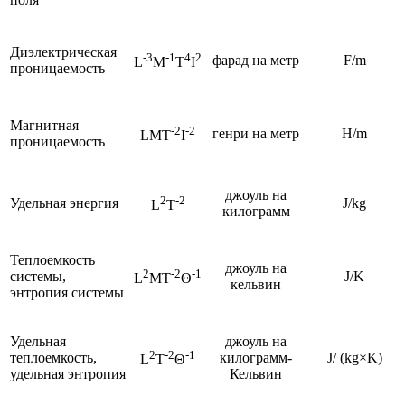
Диэлектрическая
-3
-1
4
2
фарад на метр
F/m
L
M
T
I
проницаемость
Магнитная
-2
-2
генри на метр
H/m
LMT
I
проницаемость
джоуль на
2
-2
Удельная энергия
J/kg
L
T
килограмм
Теплоемкость
джоуль на
2
-2
-1
системы,
J/K
L
MT
Θ
кельвин
энтропия системы
Удельная
джоуль на
2
-2
-1
теплоемкость,
килограмм-
J/ (kg×K)
L
T
Θ
удельная энтропия
Кельвин