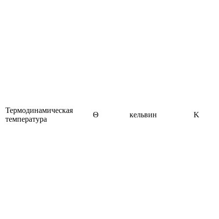
Термодинамическая
Θ
кельвин
K
температура