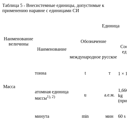
Таблица 5 - Внесистемные единицы, допустимые к
применению наравне с единицами СИ
Единица
Наименование
Обозначение
величины
Соо
Наименование
ед
международное
русское
тонна
t
т
1 × 1
Масса
1,660
атомная единица
u
а.е.м.
kg
1), 2)
массы
(при
минута
min
мин
60 s