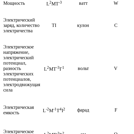
2
-3
Мощность
ватт
W
L
MT
Электрический
заряд, количество
TI
кулон
С
электричества
Электрическое
напряжение,
электрический
потенциал,
2
-3
-1
разность
вольт
V
L
MT
I
электрических
потенциалов,
электродвижущая
сила
Электрическая
-2
-1
4
2
фарад
F
L
M
T
I
емкость
Электрическое
2
-3
-2