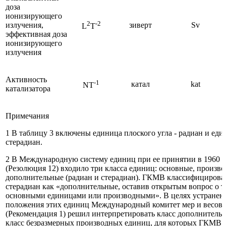
доза
ионизирующего
2
-2
излучения,
зиверт
Sv
L
T
эффективная доза
ионизирующего
излучения
Активность
-1
катал
kat
NT
катализатора
Примечания
1 В таблицу 3 включены единица плоского угла - радиан и един
стерадиан.
2 В Международную систему единиц при ее принятии в 1960 г
(Резолюция 12) входило три класса единиц: основные, произв
дополнительные (радиан и стерадиан). ГКМВ классифицирова
стерадиан как «дополнительные, оставив открытым вопрос о т
основными единицами или производными». В целях устранен
положения этих единиц Международный комитет мер и весов в
(Рекомендация 1) решил интерпретировать класс дополнитель
класс безразмерных производных единиц, для которых ГКМВ 