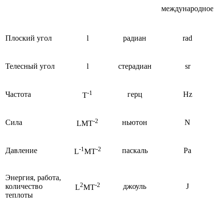
международное
Плоский угол
l
радиан
rad
Телесный угол
l
стерадиан
sr
-1
Частота
герц
Hz
T
-2
Сила
ньютон
N
LMT
-1
-2
Давление
паскаль
Pa
L
МТ
Энергия, работа,
2
-2
количество
джоуль
J
L
MT
теплоты