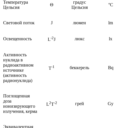
Температура
градус
Θ
°C
Цельсия
Цельсия
Световой поток
J
люмен
lm
-2
Освещенность
люкс
lx
L
J
Активность
нуклида в
радиоактивном
-1
беккерель
Bq
T
источнике
(активность
радионуклида)
Поглощенная
доза
2
-2
грей
Gy
L
T
ионизирующего
излучения, керма
Эквивалентная