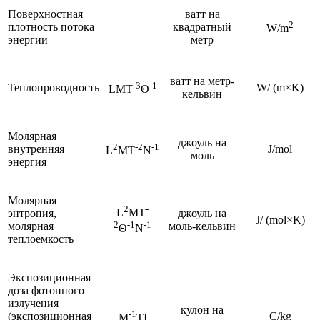
Поверхностная
ватт на
2
плотность потока
квадратный
W/m
энергии
метр
ватт на метр-
-3
-1
Теплопроводность
W/ (m×K)
LMT
Θ
кельвин
Молярная
джоуль на
2
-2
-1
внутренняя
J/mol
L
MT
N
моль
энергия
Молярная
2
-
L
MT
энтропия,
джоуль на
J/ (mol×K)
2
-1
-1
молярная
моль-кельвин
Θ
N
теплоемкость
Экспозиционная
доза фотонного
излучения
кулон на
-1
(экспозиционная
C/kg
M
TI