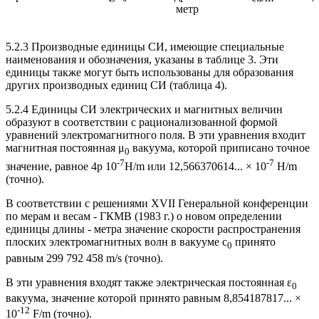
метр
5.2.3 Производные единицы СИ, имеющие специальные
наименования и обозначения, указаны в таблице 3. Эти
единицы также могут быть использованы для образования
других производных единиц СИ (таблица 4).
5.2.4 Единицы СИ электрических и магнитных величин
образуют в соответствии с рационализованной формой
уравнений электромагнитного поля. В эти уравнения входит
магнитная постоянная μ
вакуума, которой приписано точное
0
-7
-7
значение, равное 4p 10
Н/m или 12,566370614... × 10
Н/m
(точно).
В соответствии с решениями XVII Генеральной конференции
по мерам и весам - ГКМВ (1983 г.) о новом определении
единицы длины - метра значение скорости распространения
плоских электромагнитных волн в вакууме c
принято
0
равным 299 792 458 m/s (точно).
В эти уравнения входят также электрическая постоянная ε
0
вакуума, значение которой принято равным 8,854187817... ×
-12
10
F/m (точно).