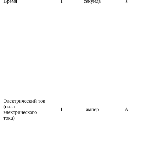
Время
Т
секунда
s
Электрический ток
(сила
I
ампер
A
электрического
тока)