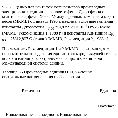
5.2.5 С целью повысить точность размеров производных
электрических единиц на основе эффекта Джозефсона и
квантового эффекта Холла Международным комитетом мер и
весов (МКМВ) с 1 января 1990 г. введены условные значения
14
константы Джозефсона К
= 4,835979 × 10
Hz/V (точно)
J
-90
[МКМВ, Рекомендация 1, 1988 г.] и константы Клитцинга R
K-
= 25812,807 Ω (точно) [МКМВ, Рекомендация 2, 1988 г.].
90
Примечание - Рекомендации 1 и 2 МКМВ не означают, что
пересмотрены определения единицы электродвижущей силы -
вольта и единицы электрического сопротивления - ома
Международной системы единиц.
Таблица 3 - Производные единицы СИ, имеющие
специальные наименования и обозначения
Величина
Единица
Обозначен
Наименование
Размерность
Наименование