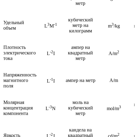
метр
кубический
Удельный
3
-1
3
метр на
L
M
m
/kg
м
объем
килограмм
Плотность
ампер на
-2
2
электрического
квадратный
L
I
A/m
тока
метр
Напряженность
-1
магнитного
ампер на метр
A/m
L
I
поля
Молярная
моль на
м
-3
3
концентрация
кубический
L
N
mol/m
компонента
метр
кандела на
-2
2
Яркость
квадратный
L
J
cd/m
к