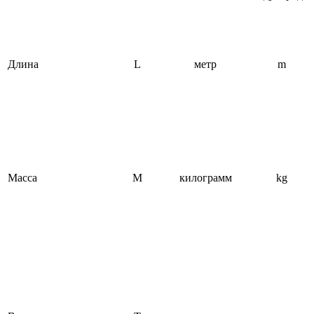
Длина
L
метр
m
Масса
М
килограмм
kg