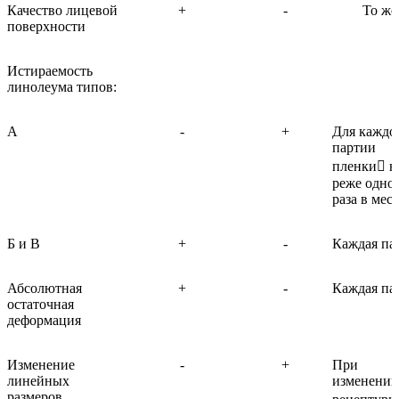
Качество лицевой
+
-
То же
поверхности
Истираемость
линолеума типов:
А
-
+
Для каждо
партии
пленки н
реже одно
раза в мес
Б и В
+
-
Каждая па
Абсолютная
+
-
Каждая па
остаточная
деформация
Изменение
-
+
При
линейных
изменении
размеров