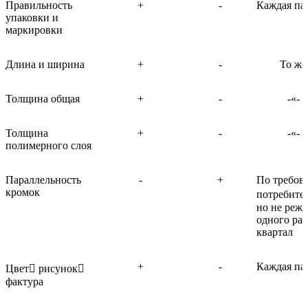
Правильность
+
-
Каждая па
упаковки и
маркировки
Длина и ширина
+
-
То же
Толщина общая
+
-
-«-
Толщина
+
-
-«-
полимерного слоя
Параллельность
-
+
По требов
кромок
потребите
но не реже
одного раз
квартал
+
-
Каждая па
Цвет рисунок
фактура