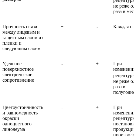
рецептуры
не реже од
раза в мес
Прочность связи
+
-
Каждая па
между лицевым и
защитным слоем из
пленки и
следующим слоем
Удельное
-
+
При
поверхностное
изменении
электрическое
рецептуры
сопротивление
не реже од
раза в
полугодие
Цветоустойчивость
-
+
При
и равномерность
изменении
окраски
рецептуры
одноцветного
постановк
линолеума
продукции
производс