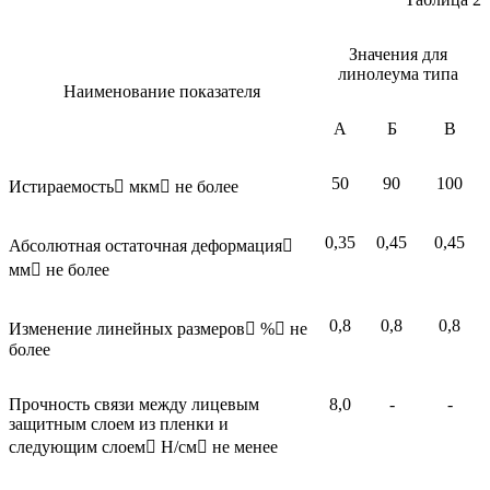
Значения для
линолеума типа
Наименование показателя
А
Б
В
50
90
100
Истираемость мкм не более
0,35
0,45
0,45
Абсолютная остаточная деформация
мм не более
0,8
0,8
0,8
Изменение линейных размеров % не
более
Прочность связи между лицевым
8,0
-
-
защитным слоем из пленки и
следующим слоем Н/см не менее