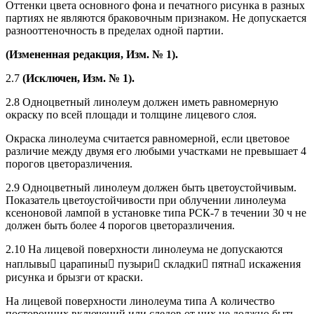
Оттенки цвета основного фона и печатного рисунка в разных
партиях не являются браковочным признаком. Не допускается
разнооттеночность в пределах одной партии.
(Измененная редакция, Изм. № 1).
2.7
(Исключен, Изм. № 1).
2.8 Одноцветный линолеум должен иметь равномерную
окраску по всей площади и толщине лицевого слоя.
Окраска линолеума считается равномерной, если цветовое
различие между двумя его любыми участками не превышает 4
порогов цветоразличения.
2.9 Одноцветный линолеум должен быть цветоустойчивым.
Показатель цветоустойчивости при облучении линолеума
ксеноновой лампой в установке типа РСК-7 в течении 30 ч не
должен быть более 4 порогов цветоразличения.
2.10 На лицевой поверхности линолеума не допускаются
наплывы царапины пузыри складки пятна искажения
рисунка и брызги от краски.
На лицевой поверхности линолеума типа А количество
посторонних включений или следов от них не должно быть