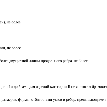
й), не более
ии, не более
более двукратной длины продольного ребра, не более
ории I и до 5 мм - для изделий категории II не являются браков
 размеров, формы, отбитостями углов и ребер, превышающими п