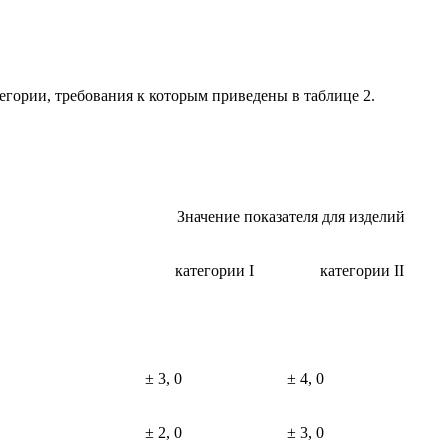
егории, требования к которым приведены в таблице 2.
Значение показателя для изделий
категории I
категории II
± 3, 0
± 4, 0
± 2, 0
± 3, 0