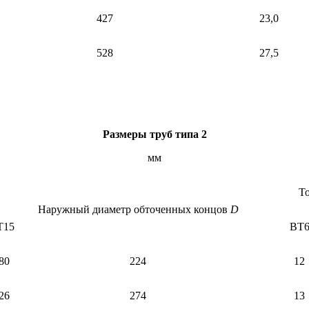
427
23,0
528
27,5
Размеры труб типа 2
мм
Т
Наружный диаметр обточенных концов
D
Т15
ВТ
80
224
12
26
274
13