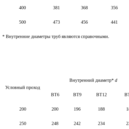
400
381
368
356
500
473
456
441
* Внутренние диаметры труб являются справочными.
Внутренний диаметр*
d
Условный проход
ВТ6
ВТ9
ВТ12
В
200
200
196
188
1
250
248
242
234
2