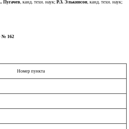
А. Пугачев
, канд. техн. наук;
Р.З. Элькинсон
, канд. техн. наук;
 № 162
Номер пункта