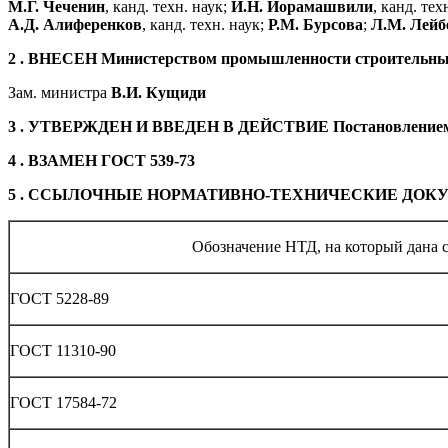
М.Г. Чеченин
, канд. техн. наук;
И.Н. Иорамашвили
, канд. тех
А.Д. Алиференков
, канд. техн. наук;
Р.М. Бурсова
;
Л.М. Лейб
2 . ВНЕСЕН Министерством промышленности строительн
Зам. министра
В.И. Кущиди
3 . УТВЕРЖДЕН И ВВЕДЕН В ДЕЙСТВИЕ Постановлением Гос
4 . ВЗАМЕН ГОСТ 539-73
5 . ССЫЛОЧНЫЕ НОРМАТИВНО-ТЕХНИЧЕСКИЕ ДОК
Обозначение НТД, на который дана 
ГОСТ 5228-89
ГОСТ 11310-90
ГОСТ 17584-72