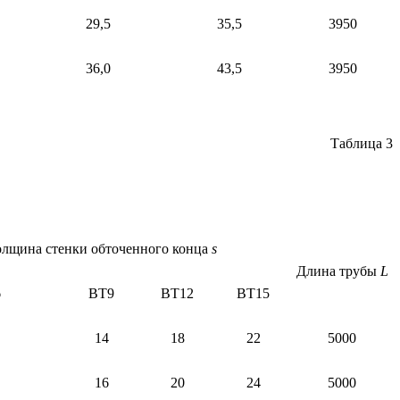
29,5
35,5
3950
36,0
43,5
3950
Таблица 3
олщина стенки обточенного конца
s
Длина трубы
L
6
ВТ9
ВТ12
ВТ15
14
18
22
5000
16
20
24
5000