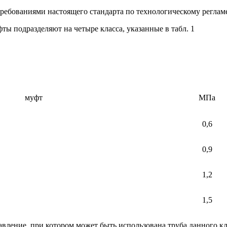
требованиями настоящего стандарта по технологическому реглам
ты подразделяют на четыре класса, указанные в табл. 1
муфт
МПа
0,6
0,9
1,2
1,5
авление, при котором может быть использована труба данного кл