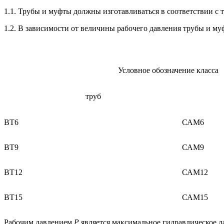
1.1. Трубы и муфты должны изготавливаться в соответствии с 
1.2. В зависимости от величины рабочего давления трубы и муф
Условное обозначение класса
труб
ВТ6
САМ6
ВТ9
САМ9
ВТ12
САМ12
ВТ15
САМ15
Рабочим давлением
Р
является максимальное гидравлическое д