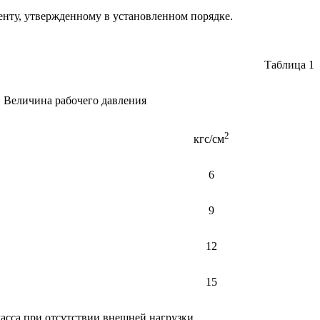
енту, утвержденному в установленном порядке.
Таблица 1
Величина рабочего давления
2
кгс/см
6
9
12
15
асса при отсутствии внешней нагрузки.