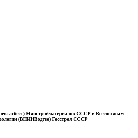
оектасбест) Минстройматериалов СССР и Всесоюзным
огеологии (ВНИИВодгео) Госстроя СССР