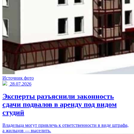
Источник фото
28.07.2026
Эксперты разъяснили законность
сдачи подвалов в аренду под видом
студий
Владельца могут привлечь к ответственности в виде штрафа,
а жильцов — выселить.