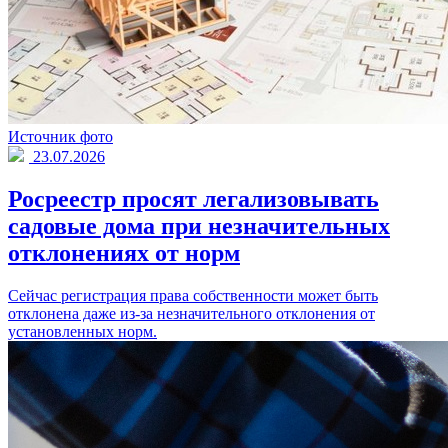
Источник фото
23.07.2026
Росреестр просят легализовывать
садовые дома при незначительных
отклонениях от норм
Сейчас регистрация права собственности может быть
отклонена даже из-за незначительного отклонения от
установленных норм.