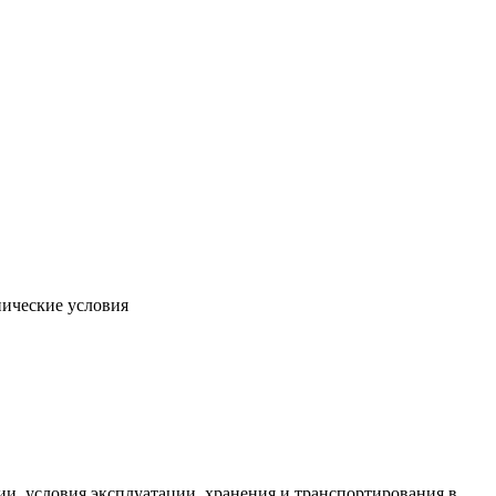
нические условия
и, условия эксплуатации, хранения и транспортирования в