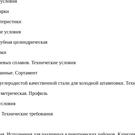
 условия
арки
ктеристики
е условия
рубная цилиндрическая
рки
вых сплавов. Технические условия
анные. Сортамент
углеродистой качественной стали для холодной штамповки. Тех
 метрическая. Профиль
условия
 Технические требования
я. Исполнения для различных климатических районов. Категори