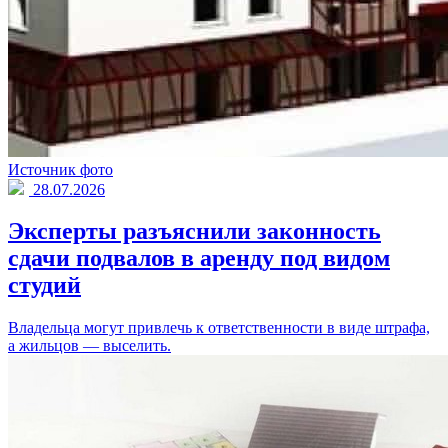
Источник фото
28.07.2026
Эксперты разъяснили законность
сдачи подвалов в аренду под видом
студий
Владельца могут привлечь к ответственности в виде штрафа,
а жильцов — выселить.