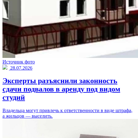
Источник фото
28.07.2026
Эксперты разъяснили законность
сдачи подвалов в аренду под видом
студий
Владельца могут привлечь к ответственности в виде штрафа,
а жильцов — выселить.