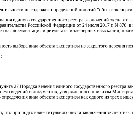
деятельности не содержит определений понятий "объект эксперти
ования единого государственного реестра заключений экспертиз
равительства Российской Федерации от 24 июля 2017 г. N 878, 
оектная документация и результаты инженерных изысканий, прое
ность выбора вида объекта экспертизы из закрытого перечня п
;
ункта 27 Порядка ведения единого государственного реестра з
нем сведений и документов, утвержденного приказом Минстроя Ро
 определения вида объекта экспертизы как одного из трех выш
, что при подготовке титульного листа заключения экспертизы 