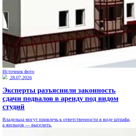
Источник фото
28.07.2026
Эксперты разъяснили законность
сдачи подвалов в аренду под видом
студий
Владельца могут привлечь к ответственности в виде штрафа,
а жильцов — выселить.