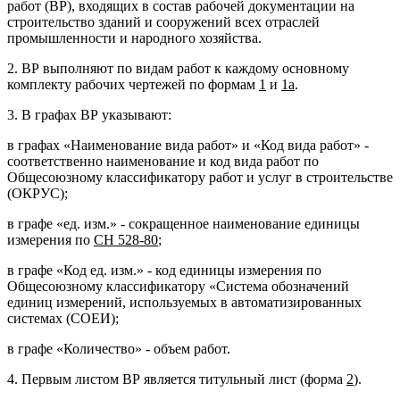
работ (ВР), входящих в состав рабочей документации на
строительство зданий и сооружений всех отраслей
промышленности и народного хозяйства.
2. ВР выполняют по видам работ к каждому основному
комплекту рабочих чертежей по формам
1
и
1а
.
3. В графах ВР указывают:
в графах «Наименование вида работ» и «Код вида работ» -
соответственно наименование и код вида работ по
Общесоюзному классификатору работ и услуг в строительстве
(ОКРУС);
в графе «ед. изм.» - сокращенное наименование единицы
измерения по
СН 528-80
;
в графе «Код ед. изм.» - код единицы измерения по
Общесоюзному классификатору «Система обозначений
единиц измерений, используемых в автоматизированных
системах (СОЕИ);
в графе «Количество» - объем работ.
4. Первым листом ВР является титульный лист (форма
2
).