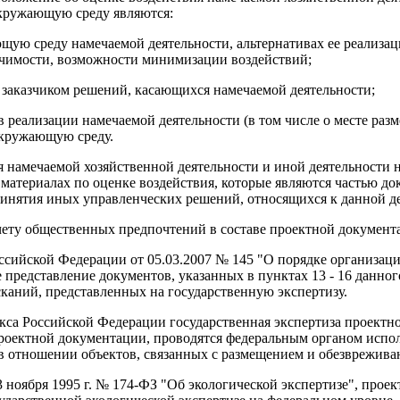
окружающую среду являются:
щую среду намечаемой деятельности, альтернативах ее реализац
начимости, возможности минимизации воздействий;
 заказчиком решений, касающихся намечаемой деятельности;
 реализации намечаемой деятельности (в том числе о месте разм
 окружающую среду.
ия намечаемой хозяйственной деятельности и иной деятельности
атериалах по оценке воздействия, которые являются частью док
принятия иных управленческих решений, относящихся к данной д
ету общественных предпочтений в составе проектной документа
ссийской Федерации от 05.03.2007 № 145 "О порядке организац
представление документов, указанных в пунктах 13 - 16 данного
каний, представленных на государственную экспертизу.
декса Российской Федерации государственная экспертиза проектн
роектной документации, проводятся федеральным органом испо
отношении объектов, связанных с размещением и обезвреживание
23 ноября 1995 г. № 174-ФЗ "Об экологической экспертизе", про