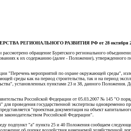
ТВА РЕГИОНАЛЬНОГО РАЗВИТИЯ РФ от 28 октября 2009
рассмотрено обращение Бурятского регионального объединения п
ованиях к их содержанию (далее - Положение), утвержденного 
ации "Перечень мероприятий по охране окружающей среды", изл
щей среды как на период строительства, так и на период экспл
ьства", установленных пунктами 23 и 38, данного Положения. Д
авительства Российской Федерации от 05.03.2007 № 145 "О поря
" для проведения государственной экспертизы одновременно п
едставляется "проектная документация на объект капитального 
ми законодательством Российской Федерации".
еду подпункт "а" пункта 25 и 40 Положения сообщаем следующе
оложение об оценке воздействия намечаемой хозяйственной дея