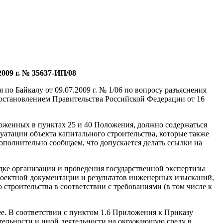
 г. № 35637-ИП/08
о Байкалу от 09.07.2009 г. № 1/06 по вопросу разъяснения
постановлением Правительства Российской Федерации от 16
оженных в пунктах 25 и 40 Положения, должно содержаться
уатации объекта капитального строительства, которые также
ополнительно сообщаем, что допускается делать ссылки на
дке организации и проведения государственной экспертизы
роектной документации и результатов инженерных изысканий,
строительства в соответствии с требованиями (в том числе к
е. В соответствии с пунктом 1.6 Приложения к Приказу
тельности и иной деятельности на окружающую среду в