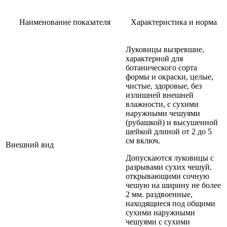
Наименование показателя
Характеристика и норма
Луковицы вызревшие,
характерной для
ботанического сорта
формы и окраски, целые,
чистые, здоровые, без
излишней внешней
влажности, с сухими
наружными чешуями
(рубашкой) и высушенной
шейкой длиной от 2 до 5
см включ.
Внешний вид
Допускаются луковицы с
разрывами сухих чешуй.
открывающими сочную
чешую на ширину не более
2 мм. раздвоенные,
находящиеся под общими
сухими наружными
чешуями с сухими