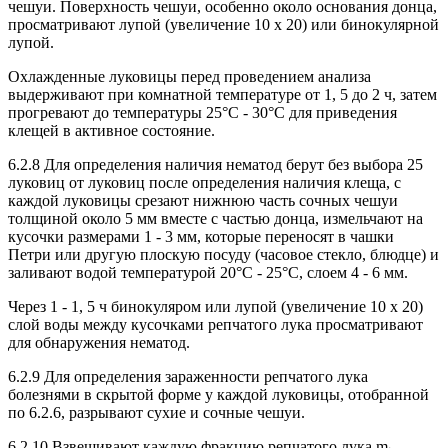
чешуи. Поверхность чешуи, особенно около основания донца,
просматривают лупой (увеличение 10 x 20) или бинокулярной
лупой.
Охлажденные луковицы перед проведением анализа
выдерживают при комнатной температуре от 1, 5 до 2 ч, затем
прогревают до температуры 25°С - 30°С для приведения
клещей в активное состояние.
6.2.8 Для определения наличия нематод берут без выбора 25
луковиц от луковиц после определения наличия клеща, с
каждой луковицы срезают нижнюю часть сочных чешуи
толщиной около 5 мм вместе с частью донца, измельчают на
кусочки размерами 1 - 3 мм, которые переносят в чашки
Петри или другую плоскую посуду (часовое стекло, блюдце) и
заливают водой температурой 20°С - 25°С, слоем 4 - 6 мм.
Через 1 - 1, 5 ч бинокуляром или лупой (увеличение 10 x 20)
слой воды между кусочками репчатого лука просматривают
для обнаружения нематод.
6.2.9 Для определения зараженности репчатого лука
болезнями в скрытой форме у каждой луковицы, отобранной
по 6.2.6, разрывают сухие и сочные чешуи.
6.2.10 Взвешивают каждую фракцию репчатого лука m
.