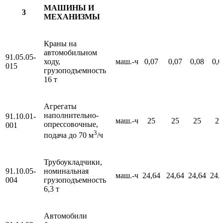
МАШИНЫ И
3
МЕХАНИЗМЫ
Краны на
автомобильном
91.05.05-
ходу,
маш.-ч
0,07
0,07
0,08
0,0
015
грузоподъемность
16 т
Агрегаты
наполнительно-
91.10.01-
маш.-ч
25
25
25
25
опрессовочные,
001
3
подача до 70 м
/ч
Трубоукладчики,
91.10.05-
номинальная
маш.-ч
24,64
24,64
24,64
24,
004
грузоподъемность
6,3 т
Автомобили