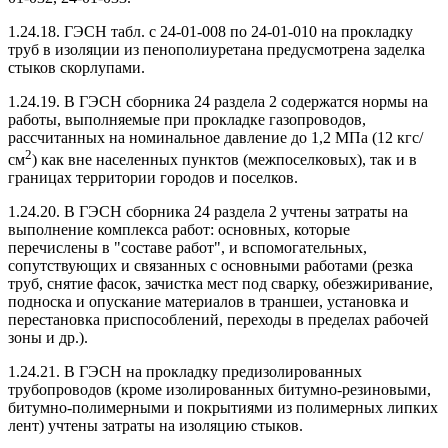
1.24.18. ГЭСН табл. с 24-01-008 по 24-01-010 на прокладку
труб в изоляции из пенополиуретана предусмотрена заделка
стыков скорлупами.
1.24.19. В ГЭСН сборника 24 раздела 2 содержатся нормы на
работы, выполняемые при прокладке газопроводов,
рассчитанных на номинальное давление до 1,2 МПа (12 кгс/
2
см
) как вне населенных пунктов (межпоселковых), так и в
границах территории городов и поселков.
1.24.20. В ГЭСН сборника 24 раздела 2 учтены затраты на
выполнение комплекса работ: основных, которые
перечислены в "составе работ", и вспомогательных,
сопутствующих и связанных с основными работами (резка
труб, снятие фасок, зачистка мест под сварку, обезжиривание,
подноска и опускание материалов в траншеи, установка и
перестановка приспособлений, переходы в пределах рабочей
зоны и др.).
1.24.21. В ГЭСН на прокладку предизолированных
трубопроводов (кроме изолированных битумно-резиновыми,
битумно-полимерными и покрытиями из полимерных липких
лент) учтены затраты на изоляцию стыков.