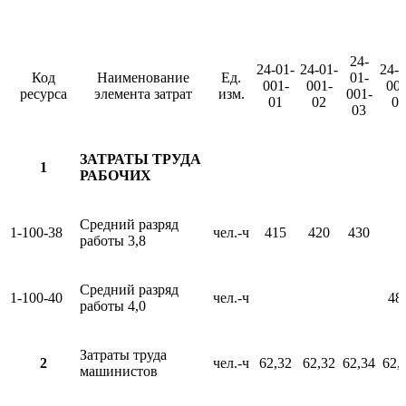
24-
24-01-
24-01-
24-0
Код
Наименование
Ед.
01-
001-
001-
001
ресурса
элемента затрат
изм.
001-
01
02
04
03
ЗАТРАТЫ ТРУДА
1
РАБОЧИХ
Средний разряд
1-100-38
чел.-ч
415
420
430
работы 3,8
Средний разряд
1-100-40
чел.-ч
48
работы 4,0
Затраты труда
2
чел.-ч
62,32
62,32
62,34
62,
машинистов