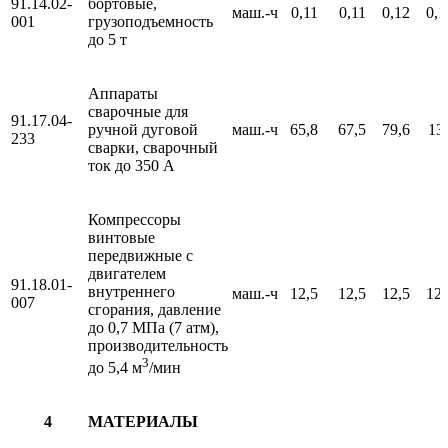
91.14.02-
бортовые,
маш.-ч
0,11
0,11
0,12
0,1
001
грузоподъемность
до 5 т
Аппараты
сварочные для
91.17.04-
ручной дуговой
маш.-ч
65,8
67,5
79,6
13
233
сварки, сварочный
ток до 350 А
Компрессоры
винтовые
передвижные с
двигателем
91.18.01-
внутреннего
маш.-ч
12,5
12,5
12,5
12,
007
сгорания, давление
до 0,7 МПа (7 атм),
производительность
3
до 5,4 м
/мин
4
МАТЕРИАЛЫ