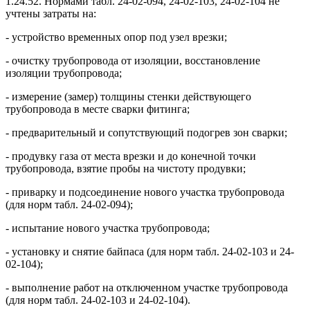
1.24.52. Нормами табл. 24-02-094, 24-02-103, 24-02-104 не
учтены затраты на:
- устройство временных опор под узел врезки;
- очистку трубопровода от изоляции, восстановление
изоляции трубопровода;
- измерение (замер) толщины стенки действующего
трубопровода в месте сварки фитинга;
- предварительный и сопутствующий подогрев зон сварки;
- продувку газа от места врезки и до конечной точки
трубопровода, взятие пробы на чистоту продувки;
- приварку и подсоединение нового участка трубопровода
(для норм табл. 24-02-094);
- испытание нового участка трубопровода;
- установку и снятие байпаса (для норм табл. 24-02-103 и 24-
02-104);
- выполнение работ на отключенном участке трубопровода
(для норм табл. 24-02-103 и 24-02-104).