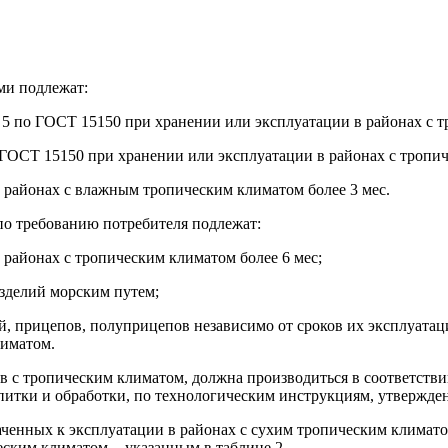
ми подлежат:
.1; 5 по ГОСТ 15150 при хранении или эксплуатации в районах с 
по ГОСТ 15150 при хранении или эксплуатации в районах с тропи
в районах с влажным тропическим климатом более 3 мес.
по требованию потребителя подлежат:
 районах с тропическим климатом более 6 мес;
изделий морским путем;
й, прицепов, полуприцепов независимо от сроков их эксплуатац
лиматом.
ов с тропическим климатом, должна производиться в соответстви
питки и обработки, по технологическим инструкциям, утвержде
ченных к эксплуатации в районах с сухим тропическим климатом
ским климатом, - указанным в таблице 2.