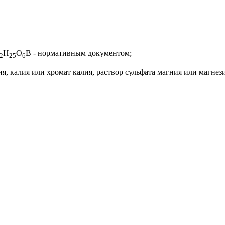
Н
O
В - нормативным документом;
2
25
6
, калия или хромат калия, раствор сульфата магния или магнез