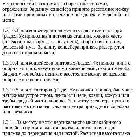
металлический с секциями в сборе с пластинами),
ограждения. За длину конвейера принято расстояние между
центрами приводных и натяжных звездочек, измеренное по
цепи;
1.3.10.3. для конвейеров тележечных для литейных форм
(раздел 3): приводная и натяжная станции, ходовая часть
(тележки, платформы, тяговая цепь), оборотная станция,
рельсовый путь. За длину конвейера принята развернутая
длина его ходовой части;
1.3.10.4. для конвейеров винтовых (раздел 4): привод, винт с
опорными и промежуточными конвейерами, секции желоба.
За длину конвейера принято расстояние между концевыми
опорными подшипниками;
1.3.10.5. для элеваторов (раздел 5): головки, привод, башмак с
натяжным устройством, лента или цепь, ковши, кожухи или
трубы средней части, воронка. За высоту элеватора принято
расстояние от низа башмака до центра приводного барабана
или звездочки.
1.3.11. За высоту шахты вертикального многокабинного
конвейера принята высота шахты, исчисленная от дна
приямка до перекрытия над шахтой. Расчетная высота этажа