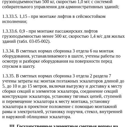
грузоподъемностью 500 кг, скоростью 1,0 м/с с системой
собирательного управления для административных зданий;
1.3.33.5. 1,15 - при монтаже лифтов в сейсмостойком
исполнении;
1.3.33.6. 0,9 - при монтаже пассажирских лифтов
грузоподъемностью менее 500 кг, скоростью 1,4 м/с для жилых
зданий (табл. 03-05-002).
1.3.34. В сметных нормах сборника 3 отдела 6 на монтаж
оборудования, устанавливаемого в шахте, учтены работы по
осмотру и разборке оборудования на поверхности перед
спуском в шахту.
1.3.35. В сметных нормах сборника 3 отдела 2 раздела 7
учтены затраты на: монтаж поэтажных эскалаторов длиной до
5, до 10 и до 15 метров, включая выгрузку и доставку к месту
сборки секций и элементов эскалатора, соединение секций
конструкции эскалатора, установку тяговых цепей, ступеней
и перемещение эскалатора к месту монтажа, установку
эскалатора в проектное положение с помощью монтажной
рамы и электроталей, установку поручня, стекол, внутренней
и наружной облицовки эскалатора.
III. Государственные элементные сметные нормы на