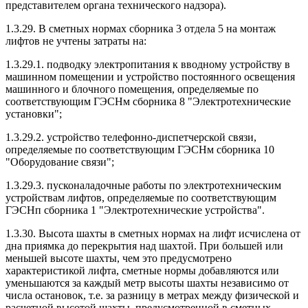
представителем органа технического надзора).
1.3.29. В сметных нормах сборника 3 отдела 5 на монтаж
лифтов не учтены затраты на:
1.3.29.1. подводку электропитания к вводному устройству в
машинном помещении и устройство постоянного освещения
машинного и блочного помещения, определяемые по
соответствующим ГЭСНм сборника 8 "Электротехнические
установки";
1.3.29.2. устройство телефонно-диспетчерской связи,
определяемые по соответствующим ГЭСНм сборника 10
"Оборудование связи";
1.3.29.3. пусконаладочные работы по электротехническим
устройствам лифтов, определяемые по соответствующим
ГЭСНп сборника 1 "Электротехнические устройства".
1.3.30. Высота шахты в сметных нормах на лифт исчислена от
дна приямка до перекрытия над шахтой. При большей или
меньшей высоте шахты, чем это предусмотрено
характеристикой лифта, сметные нормы добавляются или
уменьшаются за каждый метр высоты шахты независимо от
числа остановок, т.е. за разницу в метрах между физической и
расчетной высотой шахты, предусмотренной в сметных