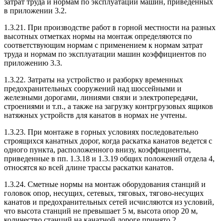
затрат труда и нормам по эксплуатации машин, приведенных
в приложении 3.2.
1.3.21. При производстве работ в горной местности на разных
высотных отметках нормы на монтаж определяются по
соответствующим нормам с применением к нормам затрат
труда и нормам по эксплуатации машин коэффициентов по
приложению 3.3.
1.3.22. Затраты на устройство и разборку временных
предохранительных сооружений над шоссейными и
железными дорогами, линиями связи и электропередачи,
строениями и т.п., а также на загрузку контргрузовых ящиков
натяжных устройств для канатов в нормах не учтены.
1.3.23. При монтаже в горных условиях последовательно
строящихся канатных дорог, когда раскатка канатов ведется с
одного пункта, расположенного внизу, коэффициенты,
приведенные в пп. 1.3.18 и 1.3.19 общих положений отдела 4,
относятся ко всей длине трассы раскатки канатов.
1.3.24. Сметные нормы на монтаж оборудования станций и
головок опор, несущих, сетевых, тяговых, тягово-несущих
канатов и предохранительных сетей исчисляются из условий,
что высота станций не превышает 5 м, высота опор 20 м,
количество станций на канатной дороге принято 2.