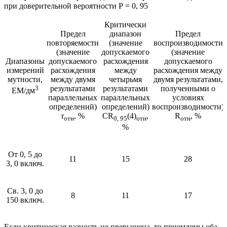
при доверительной вероятности Р = 0, 95
Критически
Предел
диапазон
Предел
повторяемости
(значение
воспроизводимости
(значение
допускаемого
(значение
Диапазоны
допускаемого
расхождения
допускаемого
измерений
расхождения
между
расхождения между
мутности,
между двумя
четырьмя
двумя результатами,
3
результатами
результатами
полученными о
EM/дм
параллельных
параллельных
условиях
определений)
определений)
воспроизводимости)
r
, %
CR
(4)
,
R
, %
отн
0, 95
отн
отн
%
От 0, 5 до
11
15
28
3, 0 включ.
Св. 3, 0 до
8
11
17
150 включ.
Если критическая разность не превышена, то приемлемы оба