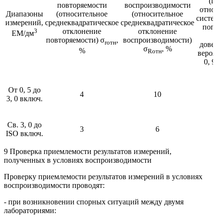
(г
повторяемости
воспроизводимости
отно
Диапазоны
(относительное
(относительное
систе
измерений,
среднеквадратическое
среднеквадратическое
пог
3
отклонение
отклонение
EM/дм
повторяемости) σ
,
воспроизводимости)
r
отн
дове
σ
, %
%
R
отн
вероя
0, 9
От 0, 5 до
4
10
3, 0 включ.
Св. 3, 0 до
3
6
ISO включ.
9 Проверка приемлемости результатов измерений,
полученных в условиях воспроизводимости
Проверку приемлемости результатов измерений в условиях
воспроизводимости проводят:
- при возникновении спорных ситуаций между двумя
лабораториями: