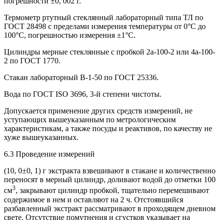
погрешности ±0, 002 г.
Термометр ртутный стеклянный лабораторный типа ТЛ по
ГОСТ 28498 с пределами измерения температуры от 0°С до
100°С, погрешностью измерения ±1°С.
Цилиндры мерные стеклянные с пробкой 2а-100-2 или 4а-100-
2 по ГОСТ 1770.
Стакан лабораторный В-1-50 по ГОСТ 25336.
Вода по ГОСТ ISO 3696, 3-й степени чистоты.
Допускается применение других средств измерений, не
уступающих вышеуказанным по метрологическим
характеристикам, а также посуды и реактивов, по качеству не
хуже вышеуказанных.
6.3 Проведение измерений
(10, 0±0, 1) г экстракта взвешивают в стакане и количественно
переносят в мерный цилиндр, доливают водой до отметки 100
3
см
, закрывают цилиндр пробкой, тщательно перемешивают
содержимое в нем и оставляют на 2 ч. Отстоявшийся
разбавленный экстракт рассматривают в проходящем дневном
свете. Отсутствие помутнения и сгустков указывает на