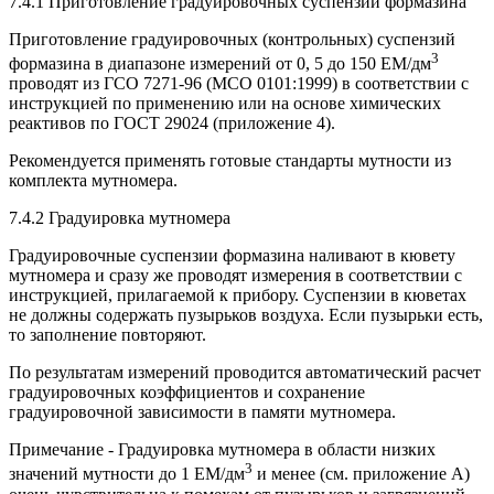
7.4.1 Приготовление градуировочных суспензий формазина
Приготовление градуировочных (контрольных) суспензий
3
формазина в диапазоне измерений от 0, 5 до 150 EM/дм
проводят из ГСО 7271-96 (МСО 0101:1999) в соответствии с
инструкцией по применению или на основе химических
реактивов по ГОСТ 29024 (приложение 4).
Рекомендуется применять готовые стандарты мутности из
комплекта мутномера.
7.4.2 Градуировка мутномера
Градуировочные суспензии формазина наливают в кювету
мутномера и сразу же проводят измерения в соответствии с
инструкцией, прилагаемой к прибору. Суспензии в кюветах
не должны содержать пузырьков воздуха. Если пузырьки есть,
то заполнение повторяют.
По результатам измерений проводится автоматический расчет
градуировочных коэффициентов и сохранение
градуировочной зависимости в памяти мутномера.
Примечание - Градуировка мутномера в области низких
3
значений мутности до 1 EM/дм
и менее (см. приложение А)