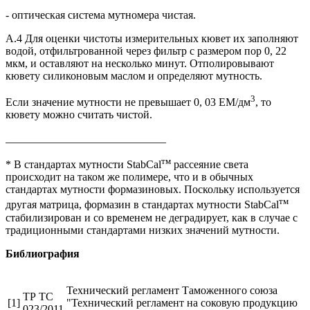
- оптическая система мутномера чистая.
А.4 Для оценки чистоты измерительных кювет их заполняют
водой, отфильтрованной через фильтр с размером пор 0, 22
мкм, и оставляют на несколько минут. Отполировывают
кювету силиконовым маслом и определяют мутность.
3
Если значение мутности не превышает 0, 03 EM/дм
, то
кювету можно считать чистой.
_____________________________
тм
* В стандартах мутности StabCal
рассеяние света
происходит на таком же полимере, что и в обычных
стандартах мутности формазиновых. Поскольку используется
тм
другая матрица, формазин в стандартах мутности StabCal
стабилизирован и со временем не деградирует, как в случае с
традиционными стандартами низких значений мутности.
Библиография
Технический регламент Таможенного союза
ТР ТС
[1]
"Технический регламент на соковую продукцию
023/2011