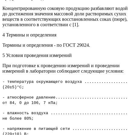
Концентрированную соковую продукцию разбавляют водой
до достижения значения массовой доли растворимых сухих
веществ в соответствующих восстановленных соках (пюре),
установленного в соответствии с [1].
4 Термины и определения
Термины и определения - по ГОСТ 29024.
5 Условия проведения измерений
При подготовке к проведению измерений и проведении
измерений в лаборатории соблюдают следующие условия:
- температура окружающего воздуха ..................
(20±5)°С;
- атмосферное давление..............................
от 84, 0 до 106, 7 кПа;
- влажность воздуха ................................
не более 80%;
- напряжение в питающей сети .......................
(220±10) В;