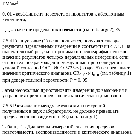
3
EM/дм
;
0, 01 - коэффициент пересчета от процентов к абсолютным
величинам;
r
- значение предела повторяемости (см. таблицу 2), %.
отн
7.5.4 Если условие (1) не выполняется, получают еще два
результата параллельных измерений в соответствии с 7.4.3. За
окончательный результат принимают среднеарифметическое
значение результатов четырех параллельных измерений, если
относительное расхождение между ними при соблюдении
условий согласно ГОСТ ИСО 5725-6 (раздел 5) не превышает
значения критического диапазона CR
(4)
(см. таблицу 1)
0, 95
отн
при доверительной вероятности Р = 0, 95.
Затем необходимо приостановить измерения до выяснения и
устранения причин превышения критического диапазона.
7.5.5 Расхождение между результатами измерений,
полученных в двух лабораториях, не должно превышать
предела воспроизводимости R (см. таблицу 1).
Таблица 1 - Диапазоны измерений, значения пределов
повторяемости, воспроизводимости и критического диапазона