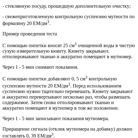
- стеклянную посуду, прошедшую дополнительную очистку;
- свежеприготовленную контрольную суспензию мутности по
3
формазину 20 EM/дм
.
Пример проведения теста
3
С помощью пипетки вносят 25 см
очищенной воды в чистую
сухую измерительную кювету. Кювету закрывают,
отполировывают тканью и аккуратно помещают в мутномер.
Через 1 - 5 мин снимают показания.
3
С помощью пипетки добавляют 0, 5 см
контрольную
3
суспензию мутности 20 EM/дм
. Перед использованием
суспензию нужно тщательно перемешать. Кювету закрывают
и аккуратно перевертывают несколько раз, чтобы размешать
содержимое. Затем снова отполировывают тканью и
аккуратно помещают в мутномер в том же положении.
Через 1 - 5 мин записывают показания мутномера.
Приращение сигнала (отклик мутномера на добавку) должно
3
составлять 0, 39 EM/дм
.