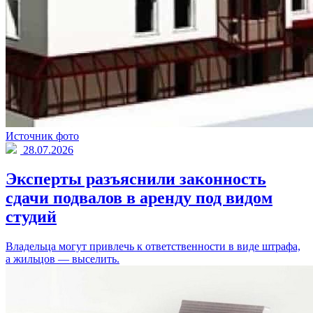
Источник фото
28.07.2026
Эксперты разъяснили законность
сдачи подвалов в аренду под видом
студий
Владельца могут привлечь к ответственности в виде штрафа,
а жильцов — выселить.