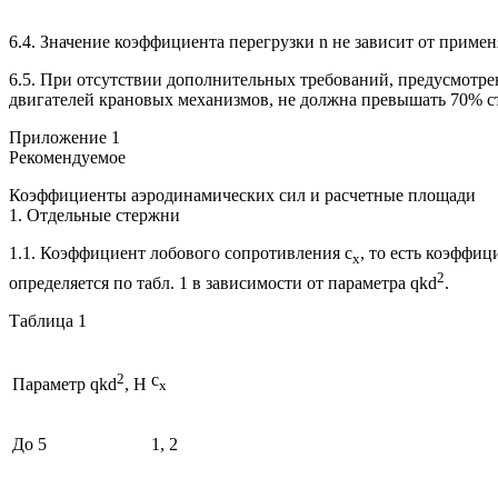
6.4. Значение коэффициента перегрузки n не зависит от приме
6.5. При отсутствии дополнительных требований, предусмотр
двигателей крановых механизмов, не должна превышать 70% ст
Приложение 1
Рекомендуемое
Коэффициенты аэродинамических сил и расчетные площади
1. Отдельные стержни
1.1. Коэффициент лобового сопротивления c
, то есть коэффи
x
2
определяется по табл. 1 в зависимости от параметра qkd
.
Таблица 1
2
c
Параметр qkd
, H
x
До 5
1, 2