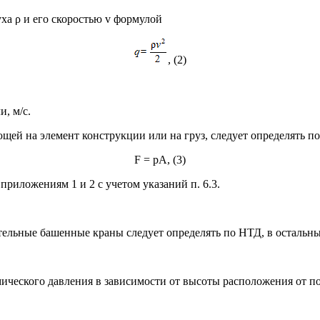
уха ρ и его скоростью v формулой
, (2)
и, м/с.
щей на элемент конструкции или на груз, следует определять п
F = pA, (3)
приложениям 1 и 2 с учетом указаний п. 6.3.
ельные башенные краны следует определять по НТД, в остальных
ического давления в зависимости от высоты расположения от п