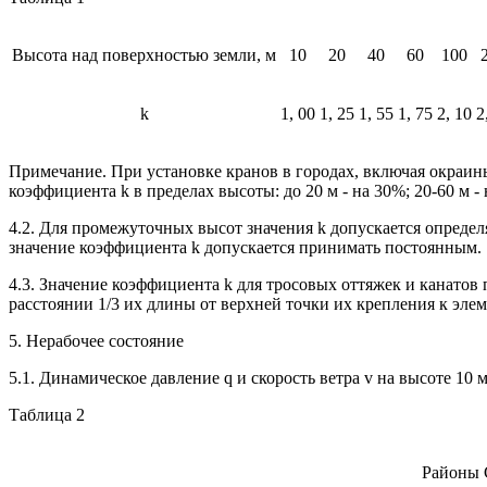
Высота над поверхностью земли, м
10
20
40
60
100
k
1, 00
1, 25
1, 55
1, 75
2, 10
2
Примечание. При установке кранов в городах, включая окраины
коэффициента k в пределах высоты: до 20 м - на 30%; 20-60 м - 
4.2. Для промежуточных высот значения k допускается определ
значение коэффициента k допускается принимать постоянным.
4.3. Значение коэффициента k для тросовых оттяжек и канатов
расстоянии 1/3 их длины от верхней точки их крепления к элем
5. Нерабочее состояние
5.1. Динамическое давление q и скорость ветра v на высоте 10
Таблица 2
Районы