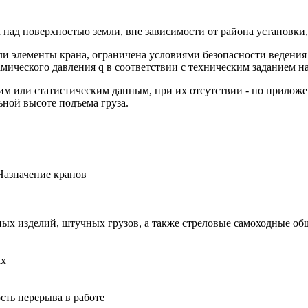
м над поверхностью земли, вне зависимости от района установки,
 или элементы крана, ограничена условиями безопасности веден
ического давления q в соответствии с техническим заданием на
ским или статистическим данным, при их отсутствии - по прил
ной высоте подъема груза.
Назначение кранов
ых изделий, штучных грузов, а также стреловые самоходные об
ах
ть перерыва в работе