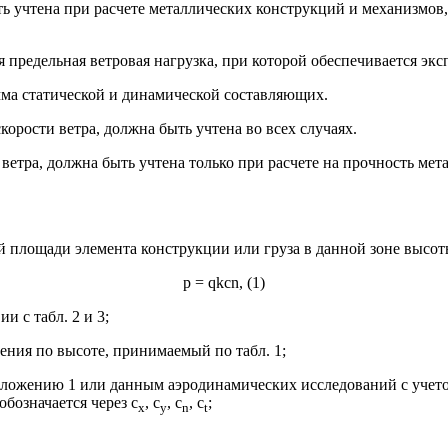
ыть учтена при расчете металлических конструкций и механизмов
я предельная ветровая нагрузка, при которой обеспечивается эк
умма статической и динамической составляющих.
орости ветра, должна быть учтена во всех случаях.
ветра, должна быть учтена только при расчете на прочность ме
й площади элемента конструкции или груза в данной зоне высот
p = qkcn, (1)
и с табл. 2 и 3;
ния по высоте, принимаемый по табл. 1;
ложению 1 или данным аэродинамических исследований с учетом 
бозначается через c
, c
, c
, c
;
x
y
n
t