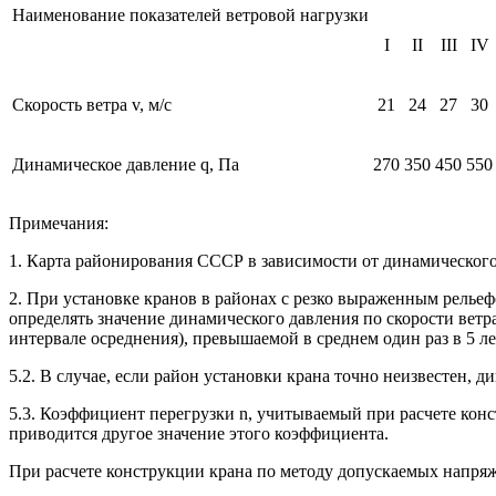
Наименование показателей ветровой нагрузки
I
II
III
IV
Скорость ветра v, м/с
21
24
27
30
Динамическое давление q, Па
270
350
450
550
Примечания:
1. Карта районирования СССР в зависимости от динамического
2. При установке кранов в районах с резко выраженным релье
определять значение динамического давления по скорости вет
интервале осреднения), превышаемой в среднем один раз в 5 ле
5.2. В случае, если район установки крана точно неизвестен, 
5.3. Коэффициент перегрузки n, учитываемый при расчете конс
приводится другое значение этого коэффициента.
При расчете конструкции крана по методу допускаемых напря