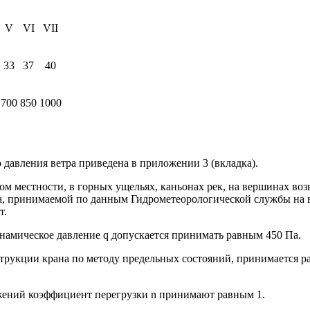
V
VI
VII
33
37
40
700
850
1000
 давления ветра приведена в приложении 3 (вкладка).
фом местности, в горных ущельях, каньонах рек, на вершинах в
ра, принимаемой по данным Гидрометеорологической службы на 
т.
динамическое давление q допускается принимать равным 450 Па.
трукции крана по методу предельных состояний, принимается ра
жений коэффициент перегрузки n принимают равным 1.