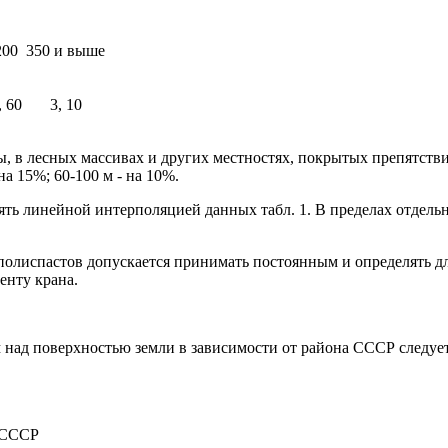
200
350 и выше
, 60
3, 10
, в лесных массивах и других местностях, покрытых препятстви
на 15%; 60-100 м - на 10%.
ять линейной интерполяцией данных табл. 1. В пределах отдельн
 полиспастов допускается принимать постоянным и определять д
енту крана.
 м над поверхностью земли в зависимости от района СССР следует
 СССР