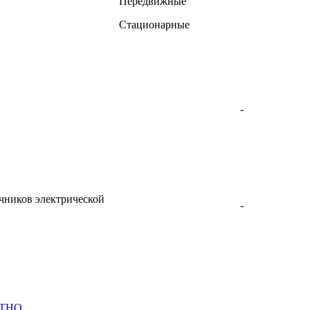
Передвижные
Стационарные
-
очников электрической
-
АТНО