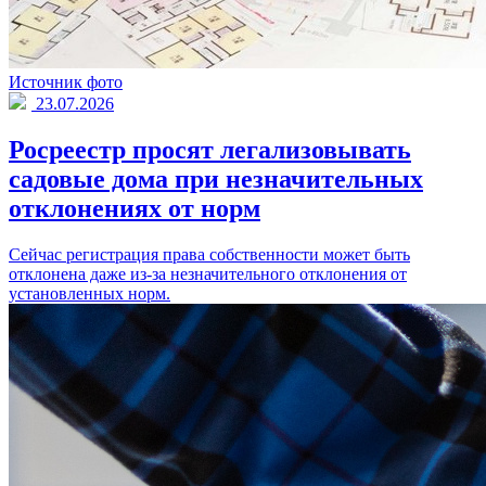
Источник фото
23.07.2026
Росреестр просят легализовывать
садовые дома при незначительных
отклонениях от норм
Сейчас регистрация права собственности может быть
отклонена даже из-за незначительного отклонения от
установленных норм.