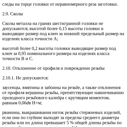
следы на торце головки от неравномерного реза заготовки.
2.9. Сколы
Сколы металла на гранях шестигранной головки не
допускаются; высотой более 0,15 высоты головки и
выводящие размер под ключ за нижний предельный размер на
изделиях класса точности А;
высотой более 0,2 высоты головки выводящие размер под
ключ за 0,95 номинального размера на изделиях класса
точности В и С.
2.10. Отклонение от профиля и повреждение резьбы
2.10.1. Не допускаются:
заусенцы, вмятины и забоины на резьбе, а также отклонения
от профиля вершины резьбы, препятствующие навинчиванию
проходного резьбового калибра с крутящим моментом,
равным 0,06
d
в Н×м;
рванины, выкрашивания ниток резьбы стержневых изделий,
если они по глубине выходят за пределы среднего диаметра
резьбы или их длина превышает 5 % общей длины резьбы по