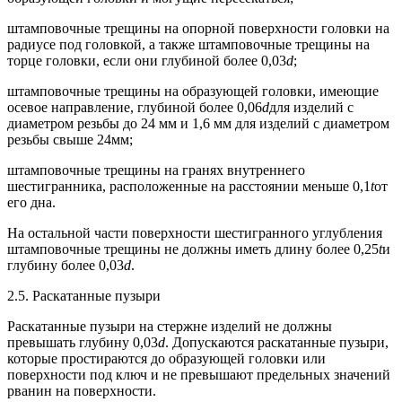
штамповочные трещины на опорной поверхности головки на
радиусе под головкой, а также штамповочные трещины на
торце головки, если они глубиной более 0,03
d
;
штамповочные трещины на образующей головки, имеющие
осевое направление, глубиной более 0,06
d
для изделий с
диаметром резьбы до 24 мм и 1,6 мм для изделий с диаметром
резьбы свыше 24мм;
штамповочные трещины на гранях внутреннего
шестигранника, расположенные на расстоянии меньше 0,1
t
от
его дна.
На остальной части поверхности шестигранного углубления
штамповочные трещины не должны иметь длину более 0,25
t
и
глубину более 0,03
d
.
2.5. Раскатанные пузыри
Раскатанные пузыри на стержне изделий не должны
превышать глубину 0,03
d
. Допускаются раскатанные пузыри,
которые простираются до образующей головки или
поверхности под ключ и не превышают предельных значений
рванин на поверхности.