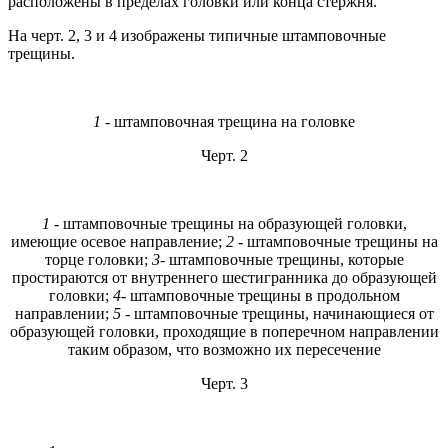
расположены в пределах головки или конца стержня.
На черт. 2, 3 и 4 изображены типичные штамповочные
трещины.
1
- штамповочная трещина на головке
Черт. 2
1
- штамповочные трещины на образующей головки,
имеющие осевое направление;
2
- штамповочные трещины на
торце головки;
3
- штамповочные трещины, которые
простираются от внутреннего шестигранника до образующей
головки;
4
- штамповочные трещины в продольном
направлении;
5
- штамповочные трещины, начинающиеся от
образующей головки, проходящие в поперечном направлении
таким образом, что возможно их пересечение
Черт. 3