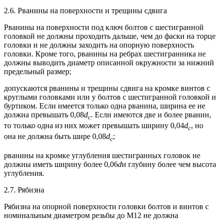
2.6. Рванины на поверхности и трещины сдвига
Рванины на поверхности под ключ болтов с шестигранной
головкой не должны проходить дальше, чем до фаски на торце
головки и не должны заходить на опорную поверхность
головки. Кроме того, рванины на ребрах шестигранника не
должны выводить диаметр описанной окружности за нижний
предельный размер;
допускаются рванины и трещины сдвига на кромке винтов с
круглыми головками или у болтов с шестигранной головкой и
буртиком. Если имеется только одна рванина, ширина ее не
должна превышать 0,08
d
. Если имеются две и более рванин,
с
то только одна из них может превышать ширину 0,04
d
, но
c
она не должна быть шире 0,08
d
;
c
рванины на кромке углубления шестигранных головок не
должны иметь ширину более 0,06
d
и глубину более чем высота
углубления.
2.7. Рябизна
Рябизна на опорной поверхности головки болтов и винтов с
номинальным диаметром резьбы до М12 не должна