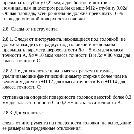
превышать глубину 0,25 мм, а для болтов и винтов с
номинальным диаметром резьбы свыше М12 - глубину 0,02
d
.
Общая площадь, всей рябизны не должна превышать 10 %
площади опорной поверхности головки.
2.8. Следы от инструмента
2.8.1. Следы от инструмента, находящиеся под головкой, не
должны заходить на радиус под головкой и не должны
превышать параметр шероховатости
Rа
= 5 мкм для класса
точности А,
Rа
= 10 мкм класса точности В и
Ra
= 80 мкм для
класса точности С.
2.8.2. Не допускаются: швы в местах разъема штампа,
увеличивающие фактический диаметр стержня более чем на
величину допуска +IT12 для класса точности В и +IT14 для
класса точности С;
ступенька на опорной поверхности головок высотой более 0,3
мм для класса точности С и 0,2 мм для класса точности В.
2.8.3. Допускаются:
следы от инструмента на поверхности головки, не выводящие
ее размеры за предельные отклонения;