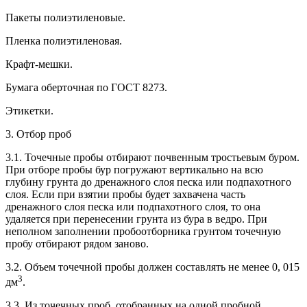
Пакеты полиэтиленовые.
Пленка полиэтиленовая.
Крафт-мешки.
Бумага оберточная по ГОСТ 8273.
Этикетки.
3. Отбор проб
3.1. Точечные пробы отбирают почвенным тростьевым буром.
При отборе пробы бур погружают вертикально на всю
глубину грунта до дренажного слоя песка или подпахотного
слоя. Если при взятии пробы будет захвачена часть
дренажного слоя песка или подпахотного слоя, то она
удаляется при перенесении грунта из бура в ведро. При
неполном заполнении пробоотборника грунтом точечную
пробу отбирают рядом заново.
3.2. Объем точечной пробы должен составлять не менее 0, 015
3
дм
.
3.3. Из точечных проб, отобранных на одной пробной