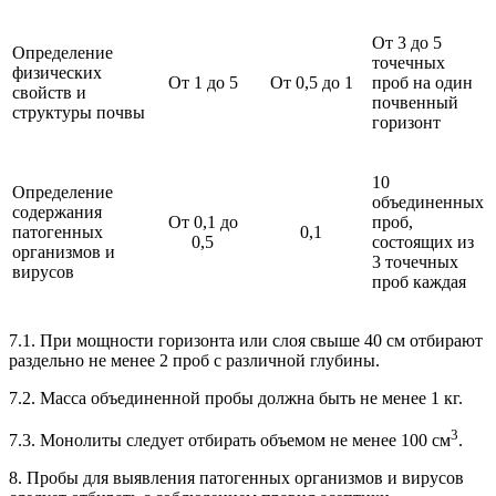
От 3 до 5
Определение
точечных
физических
От 1 до 5
От 0,5 до 1
проб на один
свойств и
почвенный
структуры почвы
горизонт
10
Определение
объединенных
содержания
От 0,1 до
проб,
патогенных
0,1
0,5
состоящих из
организмов и
3 точечных
вирусов
проб каждая
7.1. При мощности горизонта или слоя свыше 40 см отбирают
раздельно не менее 2 проб с различной глубины.
7.2. Масса объединенной пробы должна быть не менее 1 кг.
3
7.3. Монолиты следует отбирать объемом не менее 100 см
.
8. Пробы для выявления патогенных организмов и вирусов