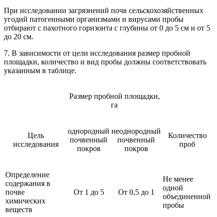
При исследовании загрязнений почв сельскохозяйственных
угодий патогенными организмами и вирусами пробы
отбирают с пахотного горизонта с глубины от 0 до 5 см и от 5
до 20 см.
7. В зависимости от цели исследования размер пробной
площадки, количество и вид пробы должны соответствовать
указанным в таблице.
Размер пробной площадки,
га
однородный
неоднородный
Цель
Количество
почвенный
почвенный
исследования
проб
покров
покров
Определение
Не менее
содержания в
одной
почве
От 1 до 5
От 0,5 до 1
объединенной
химических
пробы
веществ