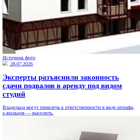
Источник фото
28.07.2026
Эксперты разъяснили законность
сдачи подвалов в аренду под видом
студий
Владельца могут привлечь к ответственности в виде штрафа,
а жильцов — выселить.