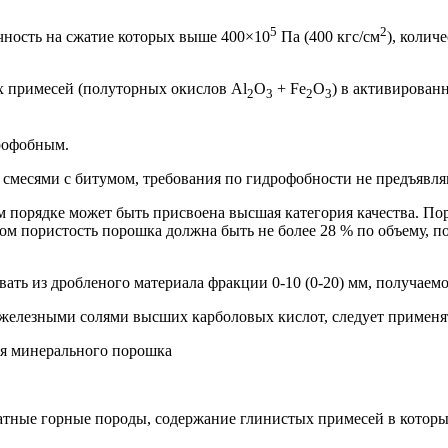
5
2
чность на сжатие которых выше 400×10
Па (400 кгс/см
), колич
 примесей (полуторных окислов Аl
O
+ Fe
O
) в активирован
2
3
2
3
рофобным.
смесями с битумом, требования по гидрофобности не предъявля
 порядке может быть присвоена высшая категория качества. По
ом пористость порошка должна быть не более 28 % по объему, пок
ать из дробленого материала фракции 0-10 (0-20) мм, получаем
елезными солями высших карболовых кислот, следует применять
ия минерального порошка
тные горные породы, содержание глинистых примесей в которых