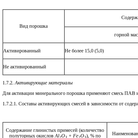
Содерж
Вид порошка
горной мас
Активированный
Не более 15,0 (5,0)
Не активированный
1.7.2.
Активирующие материалы
Для активации минерального порошка применяют смесь ПАВ 
1.7.2.1. Составы активирующих смесей в зависимости от содер
Содержание глинистых примесей (количество
Наименован
полуторных окислов
А
l
O
+
Fe
O
), % по
2
3
2
3