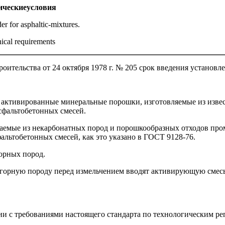
ические
условия
r for asphaltic-mixtures.
ical requirements
ительства от 24 октября 1978 г. № 205 срок введения установл
е активированные минеральные порошки, изготовляемые из извес
сфальтобетонных смесей.
чаемые из некарбонатных пород и порошкообразных отходов про
альтобетонных смесей, как это указано в ГОСТ 9128-76.
орных пород.
горную породу перед измельчением вводят активирующую смесь
ии с требованиями настоящего стандарта по технологическим р