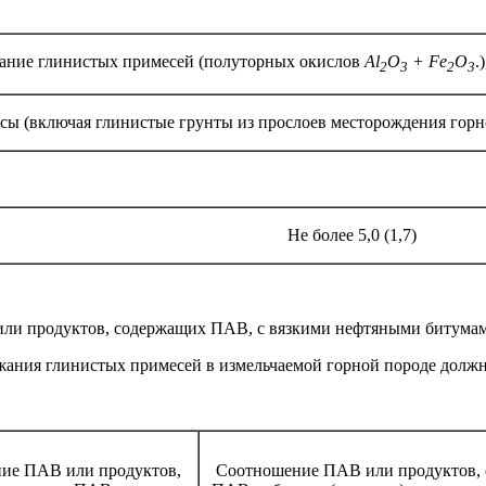
ание глинистых примесей (полуторных окислов
А
l
O
+
Fe
O
.
2
3
2
3
сы (включая глинистые грунты из прослоев месторождения гор
Не более 5,0 (1,7)
или продуктов, содержащих ПАВ, с вязкими нефтяными битума
жания глинистых примесей в измельчаемой горной породе должны
ие ПАВ или продуктов,
Соотношение ПАВ или продуктов,