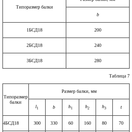
Типоразмер балки
b
1БСД18
200
2БСД18
240
3БСД18
280
Таблица 7
Размер балки, мм
Типоразмер
балки
l
h
h
h
b
t
1
1
2
3
4БСД18
300
330
60
160
80
70