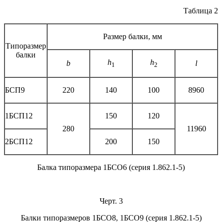
Таблица 2
Размер балки, мм
Типоразмер
балки
h
h
b
l
1
2
БСП9
220
140
100
8960
1БСП12
150
120
280
11960
2БСП12
200
150
Балка типоразмера 1БСО6 (серия 1.862.1-5)
Черт. 3
Балки типоразмеров 1БСО8, 1БСО9 (серия 1.862.1-5)