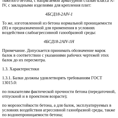
тяжелого бетона, с напрягаемой арматурной сталью класса A-
IV, с закладными изделиями для крепления плит:
4БСД18-2
AIV
-1
То же, изготовленной из бетона нормальной проницаемости
(Н) и предназначенной для применения в условиях
воздействия слабоагрессивной газообразной среды:
4БСД18-2
AIV
-1Н
Примечание. Допускается принимать обозначение марок
балок в соответствии с указаниями рабочих чертежей этих
балок до их пересмотра.
1.3. Характеристики
1.3.1. Балки должны удовлетворять требованиям ГОСТ
13015.0:
по показателям фактической прочности бетона (передаточной,
отпускной и в проектном возрасте);
по морозостойкости бетона, а для балок, эксплуатируемых в
условиях воздействия агрессивной газообразной среды, также
по водонепроницаемости бетона;