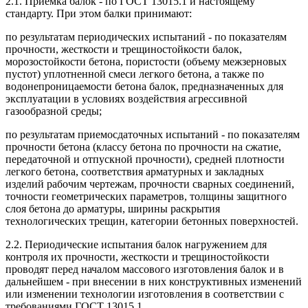
2.1. Приемка балок - по ГОСТ 13015.1 и настоящему
стандарту. При этом балки принимают:
по результатам периодических испытаний - по показателям
прочности, жесткости и трещиностойкости балок,
морозостойкости бетона, пористости (объему межзерновых
пустот) уплотненной смеси легкого бетона, а также по
водонепроницаемости бетона балок, предназначенных для
эксплуатации в условиях воздействия агрессивной
газообразной среды;
по результатам приемосдаточных испытаний - по показателям
прочности бетона (классу бетона по прочности на сжатие,
передаточной и отпускной прочности), средней плотности
легкого бетона, соответствия арматурных и закладных
изделий рабочим чертежам, прочности сварных соединений,
точности геометрических параметров, толщины защитного
слоя бетона до арматуры, ширины раскрытия
технологических трещин, категории бетонных поверхностей.
2.2. Периодические испытания балок нагружением для
контроля их прочности, жесткости и трещиностойкости
проводят перед началом массового изготовления балок и в
дальнейшем - при внесении в них конструктивных изменений
или изменении технологии изготовления в соответствии с
требованиями ГОСТ 13015.1.