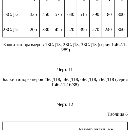
1БСД12
325
450
575
640
515
390
180
300
2БСД12
205
330
455
520
395
270
240
360
Балки типоразмеров 1БСД18, 2БСД18, 3БСД18 (серия 1.462.1-
3/89)
Черт. 11
Балки типоразмеров 4БСД18, 5БСД18, 6БСД18, 7БСД18 (серия
1.462.1-16/88)
Черт. 12
Таблица 6
Размер балки, мм