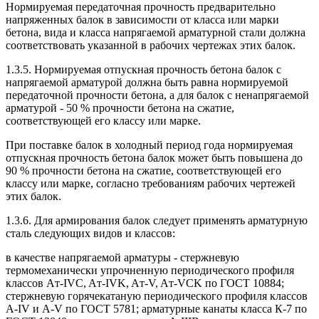
Нормируемая передаточная прочность предварительно
напряженных балок в зависимости от класса или марки
бетона, вида и класса напрягаемой арматурной стали должна
соответствовать указанной в рабочих чертежах этих балок.
1.3.5. Нормируемая отпускная прочность бетона балок с
напрягаемой арматурой должна быть равна нормируемой
передаточной прочности бетона, а для балок с ненапрягаемой
арматурой - 50 % прочности бетона на сжатие,
соответствующей его классу или марке.
При поставке балок в холодный период года нормируемая
отпускная прочность бетона балок может быть повышена до
90 % прочности бетона на сжатие, соответствующей его
классу или марке, согласно требованиям рабочих чертежей
этих балок.
1.3.6. Для армирования балок следует применять арматурную
сталь следующих видов и классов:
в качестве напрягаемой арматуры - стержневую
термомеханически упрочненную периодического профиля
классов Aт-IVC, Aт-IVK, Aт-V, Aт-VCK по ГОСТ 10884;
стержневую горячекатаную периодического профиля классов
A-IV и A-V по ГОСТ 5781; арматурные канаты класса К-7 по