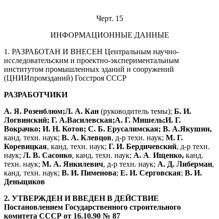
Черт. 15
ИНФОРМАЦИОННЫЕ ДАННЫЕ
1. РАЗРАБОТАН И ВНЕСЕН Центральным научно-
исследовательским и проектно-экспериментальным
институтом промышленных зданий и сооружений
(ЦНИИпромзданий) Госстроя СССР
РАЗРАБОТЧИКИ
А. Я. Розенблюм;
Л. А. Кан
(руководитель темы);
Б. И.
Логвинский; Г. А.
Василевская;
А. Г. Мишель;
И. Г.
Вокрачко; И. Н. Котов; С. Б. Ерусалимская; В. А.
Якушин,
канд. техн. наук;
В. А. Клевцов
, д-р техн. наук;
М. Г.
Коревицкая
, канд. техн. наук;
Г. И. Бердичевский
, д-р техн.
наук;
Л. В. Сасонко
, канд. техн. наук;
А. А
.
Ищенко,
канд.
техн. наук;
М. А. Янкилевич
, д-р техн. наук;
А. Д. Либерман
,
канд. техн. наук;
В. И. Пименова
;
Е. И. Серговская
;
В. И.
Деньщиков
2. УТВЕРЖДЕН И ВВЕДЕН В ДЕЙСТВИЕ
Постановлением Государственного строительного
комитета СССР от 16.10.90 № 87