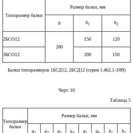
Размер балки, мм
Типоразмер балки
h
h
b
1
2
2БСО12
150
120
280
3БСО12
200
150
Балки типоразмеров 1БСД12, 2БСД12 (серия 1.462.1-3/89)
Черт. 10
Таблица 5
Размер балки, мм
Типоразмер
балки
a
a
a
a
a
a
h
h
1
2
3
4
5
6
1
2