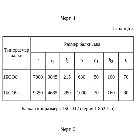
Черт. 4
Таблица 3
Размер балки, мм
Типоразмер
балки
l
l
h
h
l
h
b
1
2
1
2
1БСО8
7800
3845
215
630
50
100
70
1БСО9
9350
4685
280
1000
70
160
80
Балка типоразмера 1БСО12 (серия 1.862.1-5)
Черт. 5