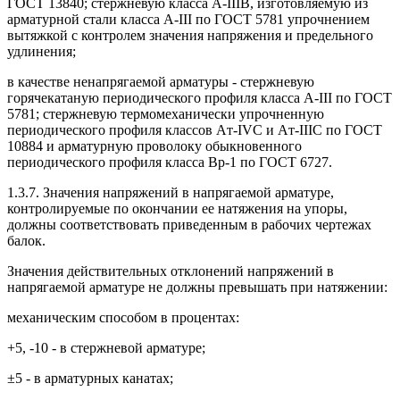
ГОСТ 13840; стержневую класса A-IIIB, изготовляемую из
арматурной стали класса A-III по ГОСТ 5781 упрочнением
вытяжкой с контролем значения напряжения и предельного
удлинения;
в качестве ненапрягаемой арматуры - стержневую
горячекатаную периодического профиля класса A-III по ГОСТ
5781; стержневую термомеханически упрочненную
периодического профиля классов Aт-IVC и Aт-IIIС по ГОСТ
10884 и арматурную проволоку обыкновенного
периодического профиля класса Вр-1 по ГОСТ 6727.
1.3.7. Значения напряжений в напрягаемой арматуре,
контролируемые по окончании ее натяжения на упоры,
должны соответствовать приведенным в рабочих чертежах
балок.
Значения действительных отклонений напряжений в
напрягаемой арматуре не должны превышать при натяжении:
механическим способом в процентах:
+5, -10 - в стержневой арматуре;
±5 - в арматурных канатах;