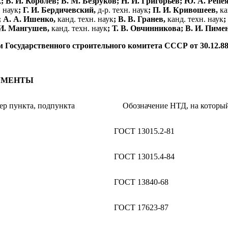
; В. И. Королев; В. М. Безруков; Н. И. Григорьев; Ю. А. Реп
. наук
; Г. И. Бердичевский,
д-р. техн. наук
; П. И. Кривошеев,
ка
; А. А. Ишенко,
канд. техн. наук
; В. В. Гранев,
канд. техн. наук
;
 И. Мангушев,
канд. техн. наук
; Т. В. Овчинникова; В. И. Пиме
дарственного строительного комитета СССР от 30.12.88
УМЕНТЫ
р пункта, подпункта
Обозначение НТД, на который
ГОСТ 13015.2-81
ГОСТ 13015.4-84
ГОСТ 13840-68
ГОСТ 17623-87