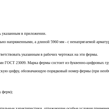
ть указанным в приложении.
льно напряженными, а длиной 5960 мм - с ненапрягаемой армату
тветствовать указанным в рабочих чертежах на эти фермы.
ями ГОСТ 23009. Марка фермы состоит из буквенно-цифровых гр
скую цифру, обозначающую порядковый номер фермы (при необхо
 ферм);
ительные характеристики, отражающие особые условия примене