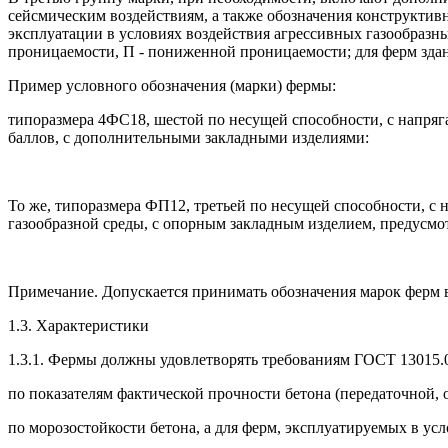
сейсмическим воздействиям, а также обозначения конструктив
эксплуатации в условиях воздействия агрессивных газообразны
проницаемости, П - пониженной проницаемости; для ферм здан
Пример условного обозначения (марки) фермы:
типоразмера 4ФС18, шестой по несущей способности, с напряга
баллов, с дополнительными закладными изделиями:
То же, типоразмера ФП12, третьей по несущей способности, с 
газообразной среды, с опорным закладным изделием, предусмо
Примечание. Допускается принимать обозначения марок ферм в
1.3. Характеристики
1.3.1. Фермы должны удовлетворять требованиям ГОСТ 13015.
по показателям фактической прочности бетона (передаточной, о
по морозостойкости бетона, а для ферм, эксплуатируемых в ус