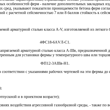
ных особенностей ферм - наличие дополнительных закладных изд
х сред, указывают показатели проницаемости бетона ферм согла
ий с расчетной сейсмичностью 7 или 8 баллов стойкость к сейс
емой арматурной сталью класса А-V, изготовляемой из легкого 
4ФС18-6АVЛ-С1.
напрягаемой арматурной сталью класса А-IIIв, предназначенной 
тренным для установки фермы у температурного шва или торцов
ФП12-3АIIIв-Н1.
 соответствии с указаниями рабочих чертежей на эти фермы до 
0:
тпускной и в проектном возрасте);
ловиях воздействия агрессивной газообразной среды, - также по