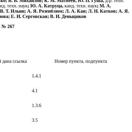
еяко; В. В. Михайлов; К. М. Матвеев, Ю. П. Гуша,
д-р. техн.
нд. техн. наук
; Ю. А. Катруца,
канд. техн. наук
; М. А.
 В. Т. Ильин; А. Я. Розенблюм; Л. А. Кан; Л. Н. Катков; А. Я.
нова; Е. И. Серговская; В. И. Деньщиков
 № 267
 дана ссылка
Номер пункта, подпункта
1.4.1
4.1
1.3.6
3.5