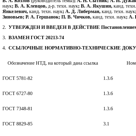
В. А. Козлов
(руководитель темы)
; А. Н. Сытник; А. И. Дужак
наук
; В. А. Клевцов,
д-р. техн. наук
; В. А. Якушин,
канд. техн
Янкелевич,
канд. техн. наук
; А. Д. Либерман,
канд. техн. наук
Зиновьев; Р. А. Гершанок; П. В. Чичков,
канд. техн. наук
; А.
2.
УТВЕРЖДЕН И ВВЕДЕН В ДЕЙСТВИЕ Постановлением Госу
3.
ВЗАМЕН ГОСТ 20213-74
4.
ССЫЛОЧНЫЕ НОРМАТИВНО-ТЕХНИЧЕСКИЕ ДОК
Обозначение НТД, на который дана ссылка
Номе
ГОСТ 5781-82
1.3.6
ГОСТ 6727-80
1.3.6
ГОСТ 7348-81
1.3.6
ГОСТ 8829-85
3.1