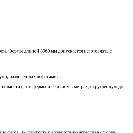
рой. Фермы длиной 8960 мм допускается изготовлять с
упп, разделенных дефисами.
димости), тип фермы и ее длину в метрах, округленную до
ния ферм -
их стойкость к воздействию агрессивных сред,