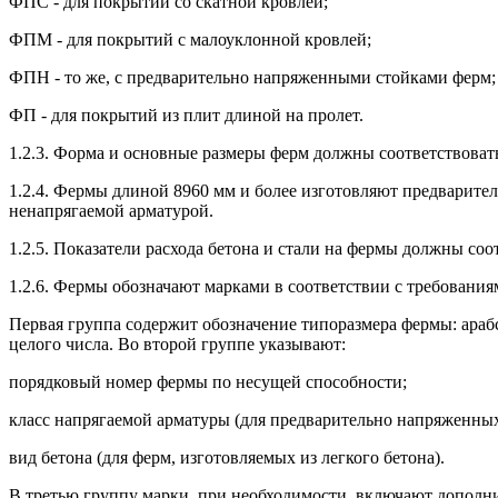
ФПС - для покрытий со скатной кровлей;
ФПМ - для покрытий с малоуклонной кровлей;
ФПН - то же, с предварительно напряженными стойками ферм;
ФП - для покрытий из плит длиной на пролет.
1.2.3. Форма и основные размеры ферм должны соответствова
1.2.4. Фермы длиной 8960 мм и более изготовляют предварите
ненапрягаемой арматурой.
1.2.5. Показатели расхода бетона и стали на фермы должны соо
1.2.6. Фермы обозначают марками в соответствии с требовани
Первая группа содержит обозначение типоразмера фермы: араб
целого числа. Во второй группе указывают:
порядковый номер фермы по несущей способности;
класс напрягаемой арматуры (для предварительно напряженных
вид бетона (для ферм, изготовляемых из легкого бетона).
В третью группу марки, при необходимости, включают дополн