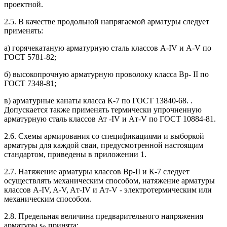
проектной.
2.5. В качестве продольной напрягаемой арматуры следует
применять:
а) горячекатаную арматурную сталь классов A-IV и A-V по
ГОСТ 5781-82;
б) высокопрочную арматурную проволоку класса Вр- II по
ГОСТ 7348-81;
в) арматурные канаты класса К-7 по ГОСТ 13840-68. .
Допускается также применять термически упрочненную
арматурную сталь классов Ат -IV и Aт-V по ГОСТ 10884-81.
2.6. Схемы армирования со спецификациями и выборкой
арматуры для каждой сваи, предусмотренной настоящим
стандартом, приведены в приложении 1.
2.7. Натяжение арматуры классов Вр-II и К-7 следует
осуществлять механическим способом, натяжение арматуры
классов A-IV, A-V, Aт-IV и Aт-V - электротермическим или
механическим способом.
2.8. Предельная величина предварительного напряжения
арматуры s
принята: