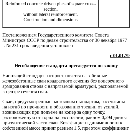
Reinforced concrete driven piles of square cross-
section,
without lateral reinforcement.
Construction and dimensions
Постановлением Государственного комитета Совета
Министров СССР по делам строительства от 30 декабря 1977
г. № 231 срок введения установлен
с 01.01.79
Несоблюдение стандарта преследуется по закону
Настоящий стандарт распространяется на забивные
железобетонные сваи квадратного сечения без поперечного
армирования ствола с напрягаемой арматурой, располагаемой
в центре сечения сваи.
Сваи, предусмотренные настоящим стандартом, рассчитаны
на изгиб по прочности и образованию трещин от усилий,
возникающих при подъеме на копер за одну точку,
расположенную от торца на расстоянии, равном 0,294 длины
призматической части сваи. Коэффициент динамичности к
собственной массе принят равным 1,5, при этом коэффициент