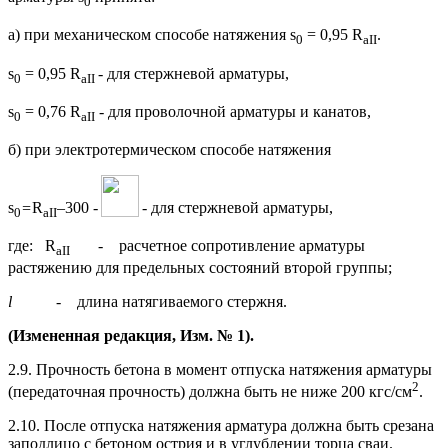
0
а) при механическом способе натяжения s
= 0,95 R
.
0
а
II
s
= 0,95 R
- для стержневой арматуры,
0
а
II
s
= 0,76 R
-
для проволочной арматуры и канатов,
0
а
II
б) при электротермическом способе натяжения
s
=
R
–300 -
- для стержневой арматуры,
0
а
II
где: R
-
расчетное сопротивление арматуры
а
II
растяжению для предельных состояний второй группы;
l
- длина натягиваемого стержня.
(Измененная редакция, Изм. № 1).
2.9. Прочность бетона в момент отпуска натяжения арматуры
2
(передаточная прочность) должна быть не ниже 200 кгс/см
.
2.10. После отпуска натяжения арматура должна быть срезана
заподлицо с бетоном острия и в углублении торца сваи.