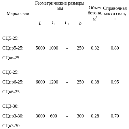
Геометрические размеры,
Объем
мм
Справочная
бетона,
Марка сваи
масса сваи,
3
т
м
1
L
L
b
1
2
СЦ5-25;
СЦпр5-25;
5000
1000
-
250
0,32
0,80
СЦко-25
CЦ6-25;
CЦпp6-25;
6000
1200
-
250
0,38
0,95
СЦк6-25
CЦ3-30;
СЦпр3-30;
3000
600
-
300
0,28
0,70
СЦк3-30