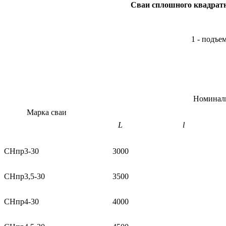
Сваи сплошного квадратн
1 - подъе
Номиналь
Марка сваи
L
l
СНпр3-30
3000
СНпр3,5-30
3500
СНпр4-30
4000