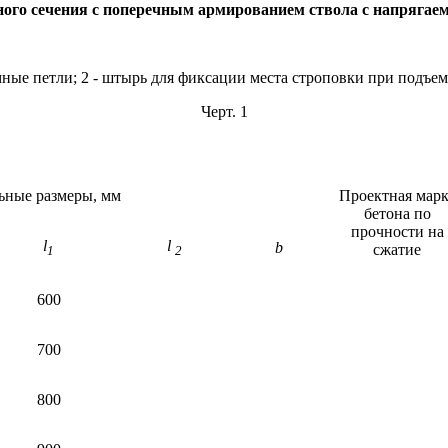
ого сечения с поперечным армированием ствола с напрягае
мные петли; 2 - штырь для фиксации места строповки при подъем
Черт. 1
ные размеры, мм
Проектная марк
бетона по
прочности на
l
l
b
сжатие
1
2
600
700
800