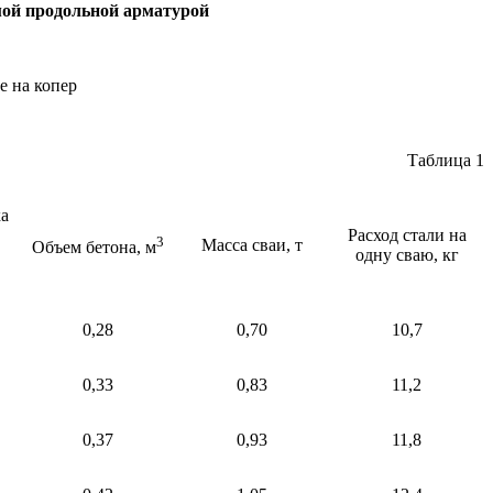
мой продольной арматурой
е на копер
Таблица 1
а
Расход стали на
3
Масса сваи, т
Объем бетона, м
одну сваю, кг
0,28
0,70
10,7
0,33
0,83
11,2
0,37
0,93
11,8