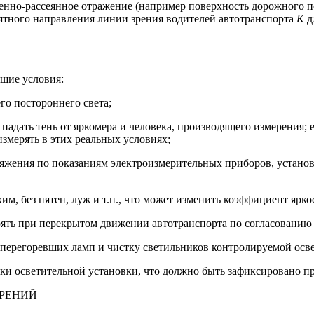
нно-рассеянное отражение (например поверхность дорожного п
ятного направления линии зрения водителей автотранспорта
K
д
щие условия:
го постороннего света;
а падать тень от яркомера и человека, производящего измерения; 
змерять в этих реальных условиях;
пряжения по показаниям электроизмерительных приборов, устано
им, без пятен, луж и т.п., что может изменить коэффициент ярк
рять при перекрытом движении автотранспорта по согласованию
х перегоревших ламп и чистку светильников контролируемой осв
вки осветительной установки, что должно быть зафиксировано п
ЕРЕНИЙ