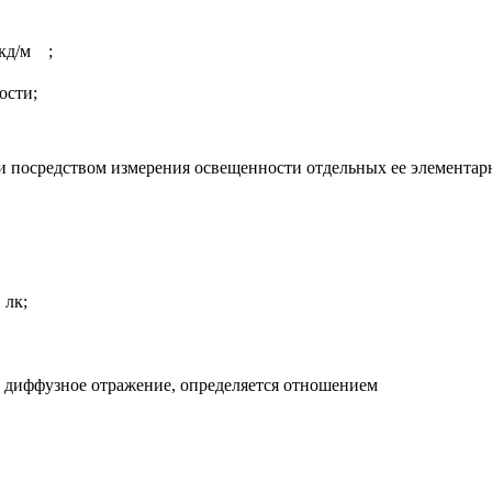
кд/м
;
ости;
сти посредством измерения освещенности отдельных ее элемент
 лк;
 диффузное отражение, определяется отношением