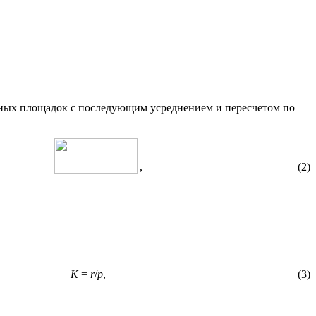
арных площадок с последующим усреднением и пересчетом по
, (2)
K
=
r
/
p
, (3)