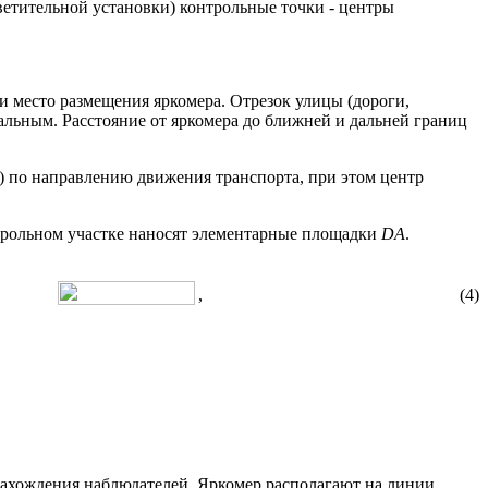
ветительной установки) контрольные точки - центры
 место размещения яркомера. Отрезок улицы (дороги,
льным. Расстояние от яркомера до ближней и дальней границ
) по направлению движения транспорта, при этом центр
трольном участке наносят элементарные площадки
D
A
.
, (4)
нахождения наблюдателей. Яркомер располагают на линии,