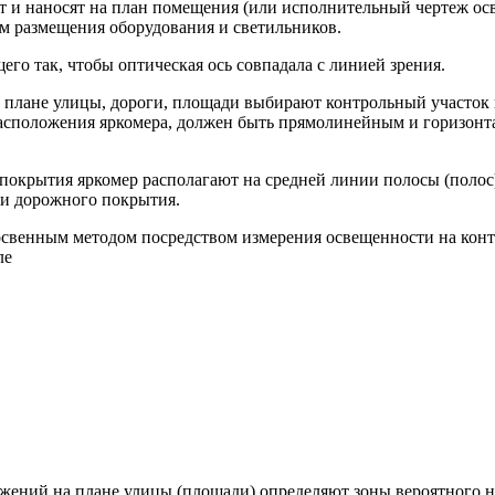
т и наносят на план помещения (или исполнительный чертеж ос
ем размещения оборудования и светильников.
его так, чтобы оптическая ось совпадала с линией зрения.
 плане улицы, дороги, площади выбирают контрольный участок и
асположения яркомера, должен быть прямолинейным и горизонта
 покрытия яркомер располагают на средней линии полосы (полос
ти дорожного покрытия.
косвенным методом посредством измерения освещенности на кон
ле
ружений на плане улицы (площади) определяют зоны вероятного 