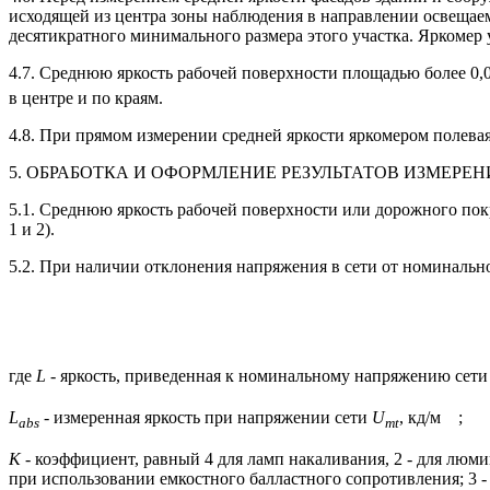
исходящей из центра зоны наблюдения в направлении освещаем
десятикратного минимального размера этого участка. Яркомер 
4.7. Среднюю яркость рабочей поверхности площадью более 0,
в центре и по краям.
4.8. При прямом измерении средней яркости яркомером полева
5. ОБРАБОТКА И ОФОРМЛЕНИЕ РЕЗУЛЬТАТОВ ИЗМЕРЕ
5.1. Среднюю яркость рабочей поверхности или дорожного пок
1 и 2).
5.2. При наличии отклонения напряжения в сети от номиналь
где
L
- яркость, приведенная к номинальному напряжению сет
L
- измеренная яркость при напряжении сети
U
, кд/м
;
abs
mt
K
- коэффициент, равный 4 для ламп накаливания, 2 - для лю
при использовании емкостного балластного сопротивления; 3 -