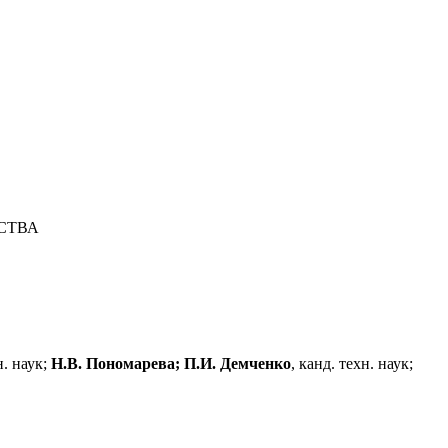
СТВА
н. наук;
Н.В. Пономарева; П.И. Демченко
, канд. техн. наук;