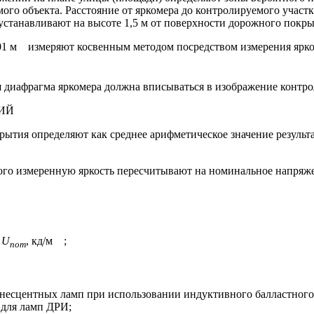
ого объекта. Расстояние от яркомера до контролируемого участ
устанавливают на высоте 1,5 м от поверхности дорожного покры
01 м
измеряют косвенным методом посредством измерения ярко
я диафрагма яркомера должна вписываться в изображение контро
НИЙ
рытия определяют как среднее арифметическое значение резуль
ного измеренную яркость пересчитывают на номинальное напряж
и
U
, кд/м
;
nom
минесцентных ламп при использовании индуктивного балластного
 для ламп ДРИ;