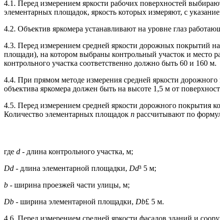
4.1. Перед измерением яркости рабочих поверхностей выбираю
элементарных площадок, яркость которых измеряют, с указани
4.2. Объектив яркомера устанавливают на уровне глаз работающ
4.3. Перед измерением средней яркости дорожных покрытий на
площади), на котором выбраны контрольный участок и место р
контрольного участка соответственно должно быть 60 и 160 м.
4.4. При прямом методе измерения средней яркости дорожного
объектива яркомера должен быть на высоте 1,5 м от поверхнос
4.5. Перед измерением средней яркости дорожного покрытия 
Количество элементарных площадок
n
рассчитывают по форму
где
d
- длина контрольного участка, м;
D
d
- длина элементарной площадки,
D
d
³ 5 м;
b
- ширина проезжей части улицы, м;
D
b
- ширина элементарной площадки,
D
b
£ 5 м.
4.6. Перед измерением средней яркости фасадов зданий и соо