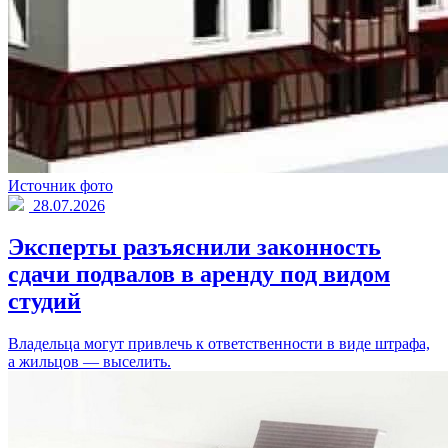
Источник фото
28.07.2026
Эксперты разъяснили законность
сдачи подвалов в аренду под видом
студий
Владельца могут привлечь к ответственности в виде штрафа,
а жильцов — выселить.