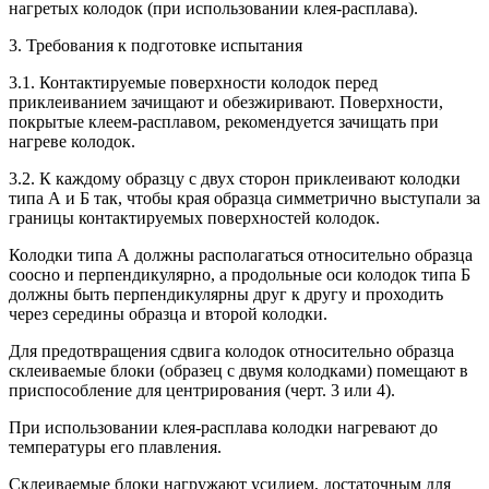
нагретых колодок (при использовании клея-расплава).
3. Требования к подготовке испытания
3.1. Контактируемые поверхности колодок перед
приклеиванием зачищают и обезжиривают. Поверхности,
покрытые клеем-расплавом, рекомендуется зачищать при
нагреве колодок.
3.2. К каждому образцу с двух сторон приклеивают колодки
типа А и Б так, чтобы края образца симметрично выступали за
границы контактируемых поверхностей колодок.
Колодки типа А должны располагаться относительно образца
соосно и перпендикулярно, а продольные оси колодок типа Б
должны быть перпендикулярны друг к другу и проходить
через середины образца и второй колодки.
Для предотвращения сдвига колодок относительно образца
склеиваемые блоки (образец с двумя колодками) помещают в
приспособление для центрирования (черт. 3 или 4).
При использовании клея-расплава колодки нагревают до
температуры его плавления.
Склеиваемые блоки нагружают усилием, достаточным для