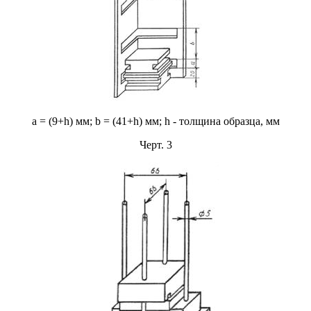
а = (9+h) мм; b = (41+h) мм; h - толщина образца, мм
Черт. 3