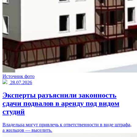
Источник фото
28.07.2026
Эксперты разъяснили законность
сдачи подвалов в аренду под видом
студий
Владельца могут привлечь к ответственности в виде штрафа,
а жильцов — выселить.