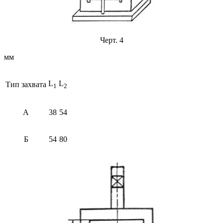
Черт. 4
мм
L
L
Тип захвата
1
2
А
38
54
Б
54
80