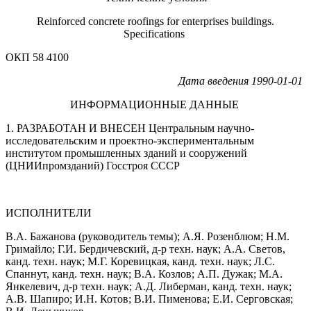
Reinforced concrete roofings for enterprises buildings.
Specifications
ОКП 58 4100
Дата введения 1990-01-01
ИНФОРМАЦИОННЫЕ ДАННЫЕ
1. РАЗРАБОТАН И ВНЕСЕН Центральным научно-
исследовательским и проектно-экспериментальным
институтом промышленных зданий и сооружений
(ЦНИИпромзданий) Госстроя СССР
ИСПОЛНИТЕЛИ
В.А. Бажанова (руководитель темы); А.Я. Розенблюм; Н.М.
Гримайло; Г.И. Бердичевский, д-р техн. наук; А.А. Светов,
канд. техн. наук; М.Г. Коревицкая, канд. техн. наук; Л.С.
Спаннут, канд. техн. наук; В.А. Козлов; А.П. Дужак; М.А.
Янкелевич, д-р техн. наук; А.Д. Либерман, канд. техн. наук;
А.В. Шапиро; И.Н. Котов; В.И. Пименова; Е.И. Сергoвская;