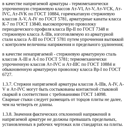
в качестве напрягаемой арматуры - термомеханически
упрочненную стержневую классов Aт-VI, Aт-V, Aт-VCK, Aт-
IVC, Aт-IVK по ГОСТ 10884, горячекатаную стержневую
классов A-V, A-IV по ГОСТ 5781, арматурные канаты класса
К-7 по ГОСТ 13840, высокопрочную проволоку
периодического профиля класса Вр-II по ГОСТ 7348 и
стержневую класса A-IIIв, изготовляемую из арматурной
стали класса A-III по ГОСТ 5781 путем упрочнения вытяжкой
с контролем величины напряжения и предельного удлинения;
в качестве ненапрягаемой - стержневую арматурную сталь
классов A-III и A-I по ГОСТ 5781; термомеханически
упрочненную классов Aт-IVC и Aт-IIIС по ГОСТ 10884 и
обыкновенную арматурную проволоку класса Вр-I по ГОСТ
6727.
1.3.7. Стержни напрягаемой арматуры классов A-IIIв, A-IV, A-
V и Aт-IVC могут быть состыкованы контактной стыковой
сваркой в соответствии с требованиями ГОСТ 14098.
Сварные стыки следует размещать от торцов плиты не далее,
чем на четверть ее длины.
1.3.8. Значения фактических отклонений напряжений в
напрягаемой арматуре не должны превышать предельных,
установленных в рабочих чертежах или стандартах на плиты.