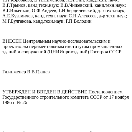
В.Г.Трынов, канд.техн.наук; В.В.Чижевский, канд.техн.наук;
В.Г.Ильенков; О.Ф.Авдеев; Г.И.Бердичевский, д-р техн.наук;
А.Е.Кузьмичев, канд.техн. наук; С.Н.Алексеев, д-р техн.наук;
М.Г.Булгакова, канд.техн.наук; Г.П.Володин
ВНЕСЕН Центральным научно-исследовательским и
проектно-экспериментальным институтом промышленных
зданий и сооружений (ЦНИИпромзданий) Госстроя СССР
Гл.инженер В.В.Гранев
УТВЕРЖДЕН И ВВЕДЕН В ДЕЙСТВИЕ Постановлением
Государственного строительного комитета СССР от 17 ноября
1986 г. № 26