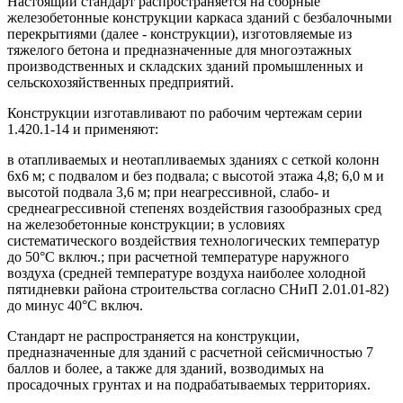
Настоящий стандарт распространяется на сборные
железобетонные конструкции каркаса зданий с безбалочными
перекрытиями (далее - конструкции), изготовляемые из
тяжелого бетона и предназначенные для многоэтажных
производственных и складских зданий промышленных и
сельскохозяйственных предприятий.
Конструкции изготавливают по рабочим чертежам серии
1.420.1-14 и применяют:
в отапливаемых и неотапливаемых зданиях с сеткой колонн
6х6 м; с подвалом и без подвала; с высотой этажа 4,8; 6,0 м и
высотой подвала 3,6 м; при неагрессивной, слабо- и
среднеагрессивной степенях воздействия газообразных сред
на железобетонные конструкции; в условиях
систематического воздействия технологических температур
до 50°С включ.; при расчетной температуре наружного
воздуха (средней температуре воздуха наиболее холодной
пятидневки района строительства согласно СНиП 2.01.01-82)
до минус 40°С включ.
Стандарт не распространяется на конструкции,
предназначенные для зданий с расчетной сейсмичностью 7
баллов и более, а также для зданий, возводимых на
просадочных грунтах и на подрабатываемых территориях.