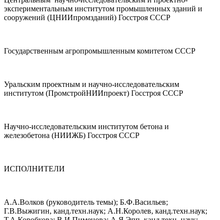
экспериментальным институтом промышленных зданий и
сооружений (ЦНИИпромзданий) Госстроя СССР
Государственным агропромышленным комитетом СССР
Уральским проектным и научно-исследовательским
институтом (ПромстройНИИпроект) Госстроя СССР
Научно-исследовательским институтом бетона и
железобетона (НИИЖБ) Госстроя СССР
ИСПОЛНИТЕЛИ
А.А.Волков (руководитель темы); Б.Ф.Васильев;
Г.В.Выжигин, канд.техн.наук; А.Н.Королев, канд.техн.наук;
Т.А.Коробкова; В.И.Пименова; А.Я.Эпп, канд.техн. наук;