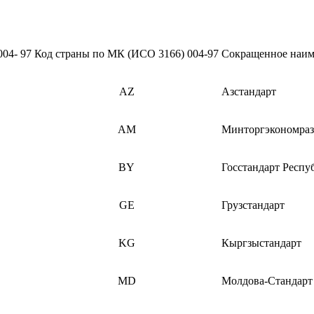
04- 97
Код страны по МК (ИСО 3166) 004-97
Сокращенное наим
AZ
Азстандарт
AM
Минторгэкономраз
BY
Госстандарт Респу
GE
Грузстандарт
KG
Кыргзыстандарт
MD
Молдова-Стандарт