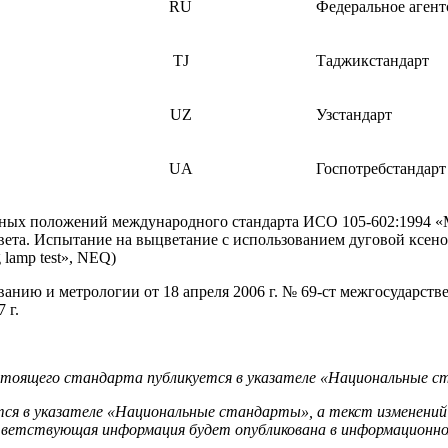
RU
Федеральное агент
TJ
Таджикстандарт
UZ
Узстандарт
UA
Госпотребстандар
вных положений международного стандарта ИСО 105-602:1994 «
ета. Испытание на выцветание с использованием дуговой ксенонов
ng lamp test», NEQ)
анию и метрологии от 18 апреля 2006 г. № 69-ст межгосударств
 г.
астоящего стандарта публикуется в указателе «Национальные 
ся в указателе «Национальные стандарты», а текст изменений
тветствующая информация будет опубликована в информационн