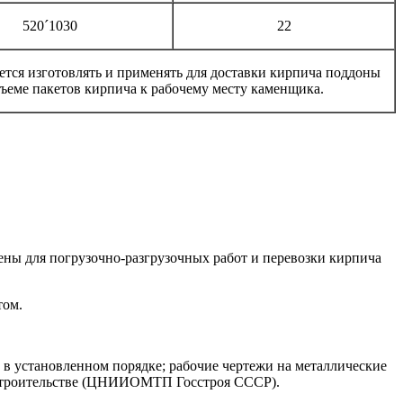
520´1030
22
тся изготовлять и применять для доставки кирпича поддоны
ъеме пакетов кирпича к рабочему месту каменщика.
ны для погрузочно-разгрузочных работ и перевозки кирпича
том.
 в установленном порядке; рабочие чертежи на металлические
в строительстве (ЦНИИОМТП Госстроя СССР).