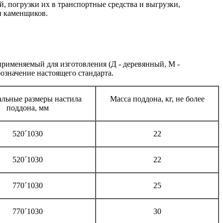
 погрузки их в транспортные средства и выгрузки,
ы каменщиков.
 применяемый для изготовления (Д - деревянный, М -
означение настоящего стандарта.
льные размеры настила
Масса поддона, кг, не более
поддона, мм
520´1030
22
520´1030
22
770´1030
25
770´1030
30