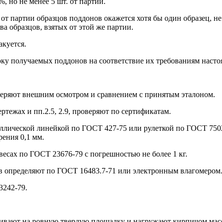
 но не менее 5 шт. от партии.
от партии образцов поддонов окажется хотя бы один образец, н
а образцов, взятых от этой же партии.
акуется.
рку получаемых поддонов на соответствие их требованиям насто
 проверяют внешним осмотром и сравнением с принятым эталоном.
ртежах и пп.2.5, 2.9, проверяют по сертификатам.
еталлической линейкой по ГОСТ 427-75 или рулеткой по ГОСТ 750
ения 0,1 мм.
есах по ГОСТ 23676-79 с погрешностью не более 1 кг.
ов определяют по ГОСТ 16483.7-71 или электронным влагомером
3242-79.
вливают на ровную твердую площадку и нагружают кирпичом мас