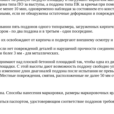
дона типа ПО за выступы, а поддона типа ПК за крючья при по
 менее 10 мин, одновременно наблюдая за состоянием его конст
ьными, если не обнаружены остаточные деформации и поврежден
овании пять поддонов одного типоразмера, загруженных кирпич
ром - по два поддона и в третьем - один посередине.
о их освобождают от кирпича и подвергают внешнему осмотру и
если нет повреждений деталей и нарушений прочности соединен
 более 3 мм - для металлических.
однимают над плоской бетонной площадкой так, чтобы одна из д
площадки. С этой высоты дают возможность поддону свободно уп
 изменение длин диагоналей поддона после испытания не превы
Местные повреждения, смятия, расположенные не далее 50 мм от
она. Способы нанесения маркировки, размеры маркировочных яр
аться паспортом, удостоверяющим соответствие поддонов требова