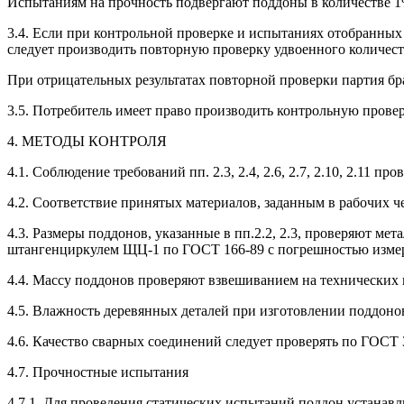
Испытаниям на прочность подвергают поддоны в количестве 1%,
3.4. Если при контрольной проверке и испытаниях отобранных 
следует производить повторную проверку удвоенного количеств
При отрицательных результатах повторной проверки партия бр
3.5. Потребитель имеет право производить контрольную прове
4. МЕТОДЫ КОНТРОЛЯ
4.1. Соблюдение требований пп. 2.3, 2.4, 2.6, 2.7, 2.10, 2.11
4.2. Соответствие принятых материалов, заданным в рабочих че
4.3. Размеры поддонов, указанные в пп.2.2, 2.3, проверяют м
штангенциркулем ЩЦ-1 по ГОСТ 166-89 с погрешностью измер
4.4. Массу поддонов проверяют взвешиванием на технических в
4.5. Влажность деревянных деталей при изготовлении поддон
4.6. Качество сварных соединений следует проверять по ГОСТ 
4.7. Прочностные испытания
4.7.1. Для проведения статических испытаний поддон устана