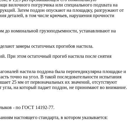
мощи вилочного погрузчика или специального подхвата на
рукций. Затем поддон опускают на площадку, разгружают от
ия деталей, в том числе крючьев, нарушения прочности
ом до номинальной грузоподъемности, устанавливают на
 делают замеры остаточных прогибов настила.
ий. При этом остаточный прогиб настила после снятия
иагоналей настила поддона была перпендикулярна площадке и
асть точно на угол. В такой последовательности испытания
шает 25 мм от первоначальных их значений, отсутствуют
 угла, на который падает поддон, не принимают во внимание.
лыков - по ГОСТ 14192-77.
ниям настоящего стандарта, в котором указывается: