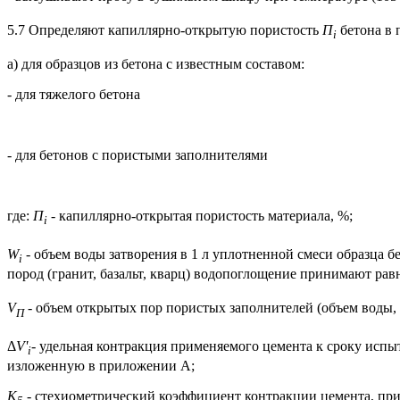
5.7 Определяют капиллярно-открытую пористость
П
бетона в 
i
а) для образцов из бетона с известным составом:
- для тяжелого бетона
- для бетонов с пористыми заполнителями
где:
П
- капиллярно-открытая пористость материала, %;
i
W
- объем воды затворения в 1 л уплотненной смеси образца 
i
пород (гранит, базальт, кварц) водопоглощение принимают рав
V
- объем открытых пор пористых заполнителей (объем воды, 
П
Δ
V
'
- удельная контракция применяемого цемента к сроку испы
i
изложенную в приложении А;
K
- стехиометрический коэффициент контракции цемента, пр