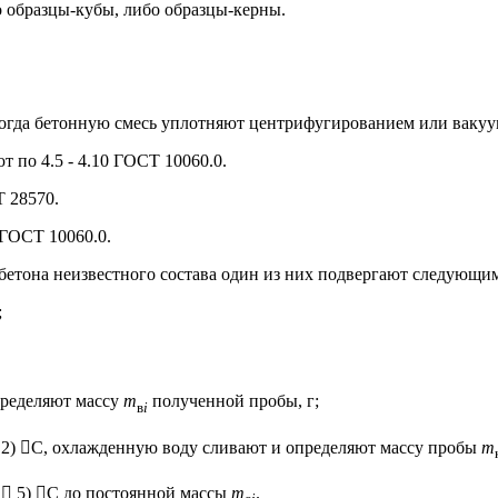
о образцы-кубы, либо образцы-керны.
 когда бетонную смесь уплотняют центрифугированием или ваку
 по 4.5 - 4.10 ГОСТ 10060.0.
 28570.
 ГОСТ 10060.0.
 бетона неизвестного состава один из них подвергают следующи
;
ределяют массу
т
полученной пробы, г;
в
i
  2) С, охлажденную воду сливают и определяют массу пробы
т
  5) С до постоянной массы
т
.