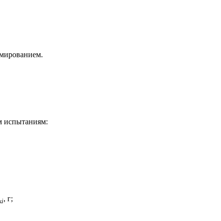
умированием.
м испытаниям:
, г;
к
i