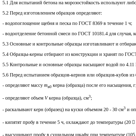
5.1 Для испытаний бетона на морозостойкость используют либ
5.2 Перед изготовлением образцов определяют:
- водопоглощение щебня и песка по ГОСТ 8369 в течение 1 ч;
- водоотделение бетонной смеси по ГОСТ 10181.4 для случая,
5.3 Основные и контрольные образцы изготавливают и отбирают
5.4 Образцы-керны отбирают из конструкции и хранят по ГОСТ
5.5 Контрольные и основные образцы насыщают водой по 4.11
5.6 Перед испытанием образцов-кернов или образцов-кубов из
- определяют массу
т
керна (образца) после его насыщения, г
в0
3
- определяют объем
V
керна (образца), см
;
3
- раскалывают керн (образец) на куски объемом 20 - 30 см
и оп
- кипятят пробу в течение 5 ч, охлаждают до температуры (20
- высушивают пробу в сушильном шкафу при температуре (105