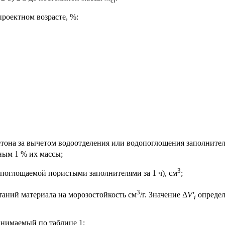
с
i
проектном возрасте, %:
бетона за вычетом водоотделения или водопоглощения заполнител
ным 1 % их массы;
3
поглощаемой пористыми заполнителями за 1 ч), см
;
3
таний материала на морозостойкость см
/г. Значение Δ
V
'
определ
i
инимаемый по таблице 1;