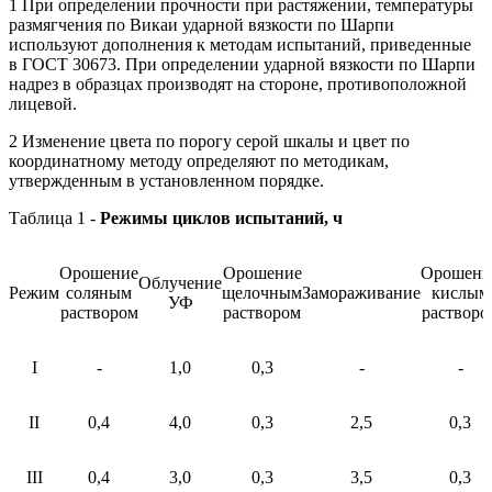
1 При определении прочности при растяжении, температуры
размягчения по Вика
и ударной вязкости по Шарпи
используют дополнения к методам испытаний, приведенные
в ГОСТ 30673. При определении ударной вязкости по Шарпи
надрез в образцах производят на стороне, противоположной
лицевой.
2 Изменение цвета по порогу серой шкалы и цвет по
координатному методу определяют по методикам,
утвержденным в установленном порядке.
Таблица 1 -
Режимы циклов испытаний, ч
Орошение
Орошение
Орошени
Облучение
Режим
соляным
щелочным
Замораживание
кислым
УФ
раствором
раствором
растворо
I
-
1,0
0,3
-
-
II
0,4
4,0
0,3
2,5
0,3
III
0,4
3,0
0,3
3,5
0,3