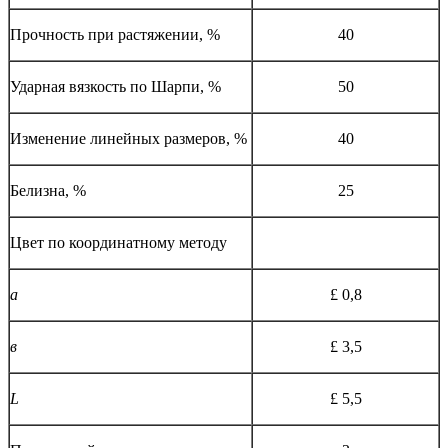
Прочность при растяжении, %
40
Ударная вязкость по Шарпи, %
50
Изменение линейных размеров, %
40
Белизна, %
25
Цвет по координатному методу
а
£ 0,8
в
£ 3,5
L
£ 5,5