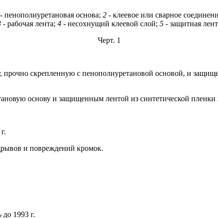
- пенополиуретановая основа;
2
- клеевое или сварное соединени
3
- рабочая лента;
4
- несохнущий клеевой слой;
5
- защитная лент
Черт. 1
у, прочно скрепленную с пенополиуретановой основой, и защищ
тановую основу и защищенным лентой из синтетической пленки 
г.
адрывов и повреждений кромок.
до 1993 г.