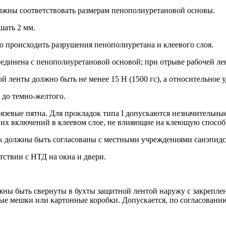
олжны соответствовать размерам пенополиуретановой основы.
ать 2 мм.
но происходить разрушения пенополиуретана и клеевого слоя.
 соединена с пенополиуретановой основой; при отрыве рабочей 
ой ленты должно быть не менее 15 Н (1500 гс), а относительное у
 до темно-желтого.
рязевые пятна. Для прокладок типа I допускаются незначительны
них включений в клеевом слое, не влияющие на клеющую способ
док должны быть согласованы с местными учреждениями санэпид
тствии с НТД на окна и двери.
лжны быть свернуты в бухты защитной лентой наружу с закрепле
е мешки или картонные коробки. Допускается, по согласованию