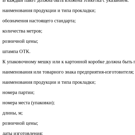
В каждый пакет должна быть вложена этикетка с указанием:
наименования продукции и типа прокладки;
обозначения настоящего стандарта;
количества метров;
розничной цены;
штампа ОТК.
К упаковочному мешку или к картонной коробке должна быть п
наименования или товарного знака предприятия-изготовителя;
наименования продукции и типа прокладки;
номера партии;
номера места (упаковки);
длины, м;
розничной цены;
даты изготовления;