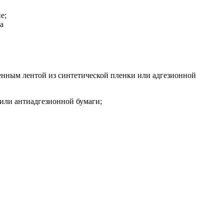
е;
а
енным лентой из синтетической пленки или адгезионной
или антиадгезионной бумаги;