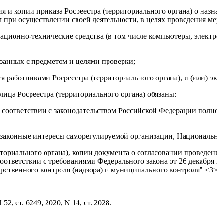
я и копии приказа Росреестра (территориального органа) о наз
при осуществлении своей деятельности, в целях проведения ме
зационно-технические средства (в том числе компьютеры, элек
язанных с предметом и целями проверки;
я работниками Росреестра (территориального органа), и (или) э
ица Росреестра (территориального органа) обязаны:
 в соответствии с законодательством Российской Федерации по
и законные интересы саморегулируемой организации, Национальн
иториального органа), копии документа о согласовании проведен
ответствии с требованиями Федерального закона от 26 декабря 
твенного контроля (надзора) и муниципального контроля" <3> 
, ст. 6249; 2020, N 14, ст. 2028.