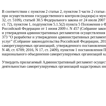
В соответствии с пунктом 2 статьи 2, пунктом 3 части 2 стат
при осуществлении государственного контроля (надзора) и муни
32, ст. 5109), статьей 30.5 Федерального закона от 24 июля 200
ст. 72), пунктом 1, подпунктом 5.1.5(2) пункта 5 Положения 
Российской Федерации от 1 июня 2009 г. N 457 (Собрание законод
и утверждения административных регламентов осуществления г
373 "О разработке и утверждении административных регламент
услуг" (Собрание законодательства Российской Федерации, 2011,
саморегулируемых организаций, утвержденного постановлением
N 48, ст. 6709; 2016, N 17, ст. 2409), пунктом 1 постановлен
национального объединения саморегулируемых организаций кад
Утвердить прилагаемый Административный регламент осуществ
деятельностью саморегулируемых организаций кадастровых и