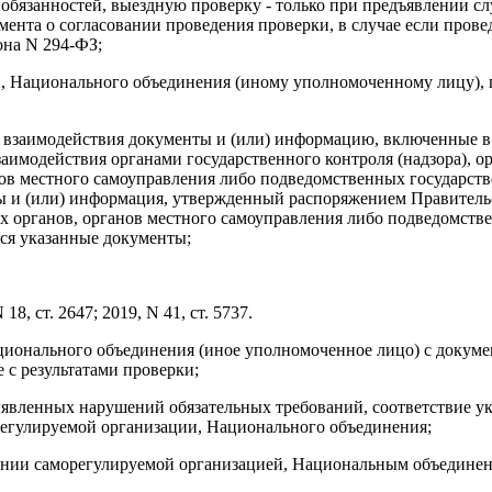
 обязанностей, выездную проверку - только при предъявлении с
мента о согласовании проведения проверки, в случае если пров
она N 294-ФЗ;
ии, Национального объединения (иному уполномоченному лицу)
 взаимодействия документы и (или) информацию, включенные в
имодействия органами государственного контроля (надзора), о
нов местного самоуправления либо подведомственных государст
ы и (или) информация, утвержденный распоряжением Правительст
ых органов, органов местного самоуправления либо подведомст
ся указанные документы;
, ст. 2647; 2019, N 41, ст. 5737.
ационального объединения (иное уполномоченное лицо) с докум
с результатами проверки;
явленных нарушений обязательных требований, соответствие ук
регулируемой организации, Национального объединения;
вании саморегулируемой организацией, Национальным объединен