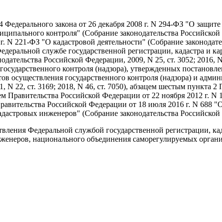
ьи 4 Федерального закона от 26 декабря 2008 г. N 294-ФЗ "О за
ципального контроля" (Собрание законодательства Российской Фед
7 г. N 221-ФЗ "О кадастровой деятельности" (Собрание законодате
о Федеральной службе государственной регистрации, кадастра и 
ательства Российской Федерации, 2009, N 25, ст. 3052; 2016, N 1
осударственного контроля (надзора), утвержденных постановлен
ов осуществления государственного контроля (надзора) и адми
 N 22, ст. 3169; 2018, N 46, ст. 7050), абзацем шестым пункта 
 Правительства Российской Федерации от 22 ноября 2012 г. N 1
ия Правительства Российской Федерации от 18 июля 2016 г. N 688
астровых инженеров" (Собрание законодательства Российской Фе
ления Федеральной службой государственной регистрации, када
нженеров, национального объединения саморегулируемых орган