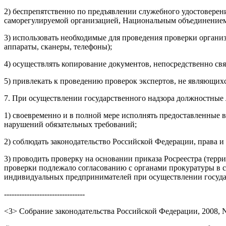
2) беспрепятственно по предъявлении служебного удостоверени
саморегулируемой организацией, Национальным объединением 
3) использовать необходимые для проведения проверки органи
аппараты, сканеры, телефоны);
4) осуществлять копирование документов, непосредственно св
5) привлекать к проведению проверок экспертов, не являющихс
7. При осуществлении государственного надзора должностные л
1) своевременно и в полной мере исполнять предоставленные
нарушений обязательных требований;
2) соблюдать законодательство Российской Федерации, права 
3) проводить проверку на основании приказа Росреестра (терр
проверки подлежало согласованию с органами прокуратуры в со
индивидуальных предпринимателей при осуществлении государс
--------------------------------
<3> Собрание законодательства Российской Федерации, 2008, N 52