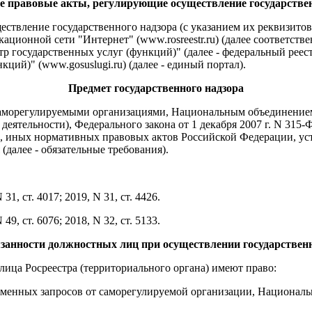
 правовые акты, регулирующие осуществление государствен
ствление государственного надзора (с указанием их реквизито
ионной сети "Интернет" (www.rosreestr.ru) (далее соответствен
 государственных услуг (функций)" (далее - федеральный реес
ий)" (www.gosuslugi.ru) (далее - единый портал).
Предмет государственного надзора
саморегулируемыми организациями, Национальным объединением 
 деятельности), Федерального закона от 1 декабря 2007 г. N 315
в, иных нормативных правовых актов Российской Федерации, у
далее - обязательные требования).
, ст. 4017; 2019, N 31, ст. 4426.
, ст. 6076; 2018, N 32, ст. 5133.
язанности должностных лиц при осуществлении государственн
лица Росреестра (территориального органа) имеют право:
ьменных запросов от саморегулируемой организации, Национал