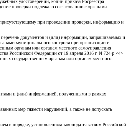
лужебных удостоверений, копии приказа Росреестра
едение проверки подлежало согласованию с органами
, присутствующему при проведении проверки, информацию и
 перечень документов и (или) информации, запрашиваемых и
рганами муниципального контроля при организации и
венным органам или органам местного самоуправления
ва Российской Федерации от 19 апреля 2016 г. N 724-р <4>
венных государственным органам или органам местного
ентами и (или) информацией, полученными в рамках
азанных мер тяжести нарушений, а также не допускать
ием в порядке, установленном законодательством Российской