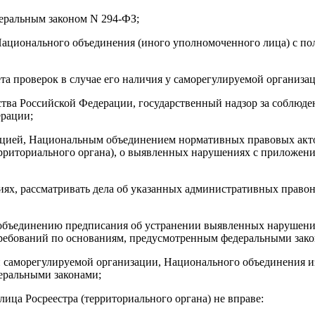
деральным законом N 294-ФЗ;
 Национального объединения (иного уполномоченного лица) с п
ета проверок в случае его наличия у саморегулируемой организ
ьства Российской Федерации, государственный надзор за соблюд
ерации;
ацией, Национальным объединением нормативных правовых акто
рриториального органа), о выявленных нарушениях с приложени
ях, рассматривать дела об указанных административных правон
объединению предписания об устранении выявленных нарушений 
ребований по основаниям, предусмотренным федеральными зако
и саморегулируемой организации, Национального объединения и
еральными законами;
ица Росреестра (территориального органа) не вправе: