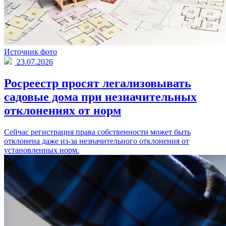
Источник фото
23.07.2026
Росреестр просят легализовывать
садовые дома при незначительных
отклонениях от норм
Сейчас регистрация права собственности может быть
отклонена даже из-за незначительного отклонения от
установленных норм.